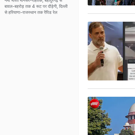
नमो भारत मानेसर-रोहतक, बहादुरगढ़ से
बावल-बहरोड़ तक 4 रूट पर दौड़ेगी, दिल्ली
से हरियाणा-राजस्थान तक रैपिड रेल