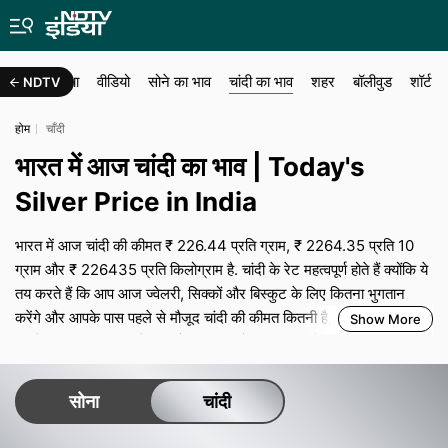
देश
दुनिया
वीडियो
सोने का भाव
चांदी का भाव
शहर
बॉलीवुड
शॉर्ट
NDTV
होम
चाँदी
भारत में आज चांदी का भाव | Today's
Silver Price in India
भारत में आज चांदी की कीमत ₹ 226.44 प्रति ग्राम, ₹ 2264.35 प्रति 10
ग्राम और ₹ 226435 प्रति किलोग्राम है. चांदी के रेट महत्वपूर्ण होते हैं क्योंकि ये
तय करते हैं कि आप आज ज्वेलरी, सिक्कों और बिस्कुट के लिए कितना भुगतान
करेंगे और आपके पास पहले से मौजूद चांदी की कीमत कितनी है, खासकर यदि
Show More
आपके पास ज्यादा वजन में चांदी है. प्रति किलोग्राम कीमत में छोटा सा बदलाव भी
थोक खरीद या पुरानी चांदी बेचते समय बड़ा असर डाल सकता है. यहां दिए गए रेट
संकेतात्मक बाजार स्तर हैं और स्थानीय कर, परिवहन व बीमा लागत और डीलर
सोना
चांदी
मार्जिन के कारण शहरों के अनुसार अलग हो सकते हैं. खरीदारी से पहले अपने
ज्वेलर या डीलर से लाइव रेट की पुष्टि करना और सिल्वर रेट कैलकुलेटर का