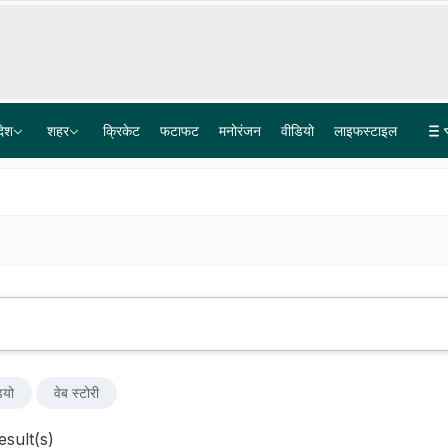
देश
शहर
क्रिकेट
फटाफट
मनोरंजन
वीडियो
लाइफस्टाइल
राम मंदिर ट्रस्ट के CEO की नियुक्ति प्रक्रिया तेज, 5300 आवेदन में से 18 किए गए शॉटलिस्ट, अब आगे क्या?
महाराष्ट्र में 4 साल से नाबालिगों का यौन शोषण कर रहा था दरिंदा! आरोपी के फोन में मिले 600 वीडियोज
ियो
वेब स्टोरी
sult(s)