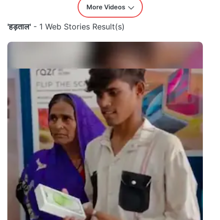
More Videos
'हड़ताल'
- 1 Web Stories Result(s)