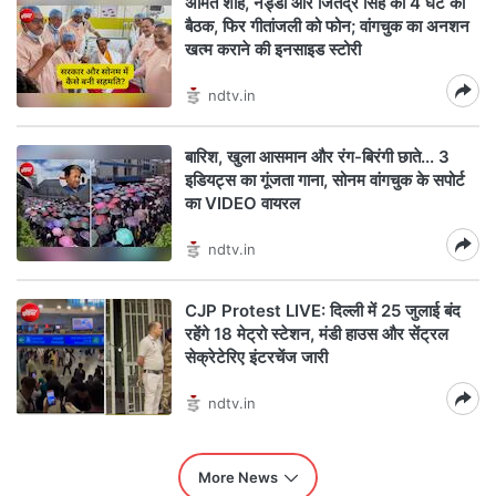
अमित शाह, नड्डा और जितेंद्र सिंह की 4 घंटे की
बैठक, फिर गीतांजली को फोन; वांगचुक का अनशन
खत्म कराने की इनसाइड स्टोरी
ndtv.in
बारिश, खुला आसमान और रंग-बिरंगी छाते... 3
इडियट्स का गूंजता गाना, सोनम वांगचुक के सपोर्ट
का VIDEO वायरल
ndtv.in
CJP Protest LIVE: दिल्ली में 25 जुलाई बंद
रहेंगे 18 मेट्रो स्टेशन, मंडी हाउस और सेंट्रल
सेक्रेटेरिए इंटरचेंज जारी
ndtv.in
More News