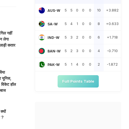
5
5
0
0
0
10
+3.882
AUS-W
5
4
1
0
0
8
+0.633
SA-W
िल नहीं
5
3
2
0
0
6
+1.718
IND-W
न लेगा
ाड़ी कतार
5
2
3
0
0
4
-0.710
BAN-W
5
1
4
0
0
2
-1.872
PAK-W
थैया
र यूनिस,
Full Points Table
5 विकेट हॉल
दबाज
क्यों
न ?