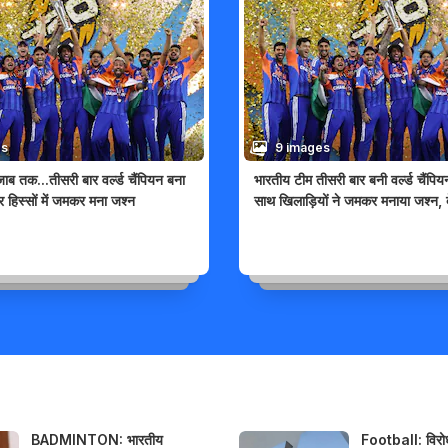
es
9 images
जाब तक...तीसरी बार वर्ल्ड चैंपियन बना
भारतीय टीम तीसरी बार बनी वर्ल्ड चैंपिय
र हिस्सों में जमकर मना जश्न
साथ खिलाड़ियों ने जमकर मनाया जश्न, देख
BADMINTON: भारतीय
Football: विरो