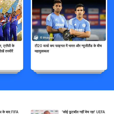
6 images
न, ट्रॉफी के
टी20 वर्ल्ड कप फाइनल में भारत और न्यूजीलैंड के बीच
ें तस्वीरें
महामुकाबला
ध के बाद FIFA
'कोई फ़ुटबॉल नहीं बेच रहा' UEFA