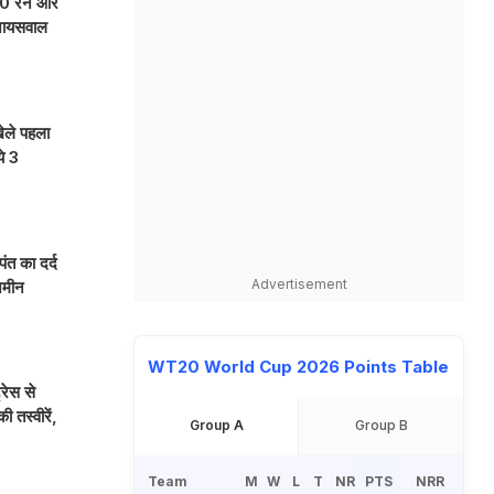
 0 रन और
 जायसवाल
ेले पहला
े 3
ंत का दर्द
Advertisement
जमीन
WT20 World Cup 2026 Points Table
रेस से
ी तस्वीरें,
Group A
Group B
Team
M
W
L
T
NR
PTS
NRR