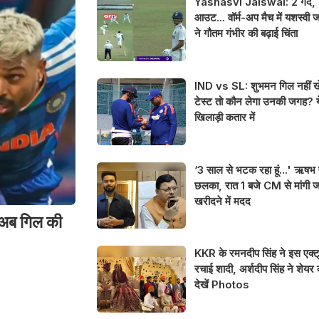
Yashasvi Jaiswal: 2 गेंद,
आउट... वॉर्म-अप मैच में यशस्वी
ने गौतम गंभीर की बढ़ाई चिंता
IND vs SL: शुभमन गिल नहीं ख
टेस्ट तो कौन लेगा उनकी जगह? य
खिलाड़ी कतार में
‘3 साल से भटक रहा हूं...' ऋषभ प
छलका, रात 1 बजे CM से मांगी 
खरीदने में मदद
 अब गिल की
KKR के रमनदीप सिंह ने इस एक्ट्
रचाई शादी, अर्शदीप सिंह ने शेयर क
देखें Photos