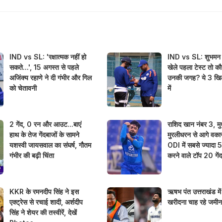
IND vs SL: 'रक्षात्मक नहीं हो
IND vs SL: शुभमन ग
सकते...', 15 अगस्त से पहले
खेले पहला टेस्ट तो कौ
अजिंक्य रहाणे ने दी गंभीर और गिल
उनकी जगह? ये 3 खिल
को चेतावनी
में
2 गेंद, 0 रन और आउट...बाएं
राशिद खान नंबर 3, मु
हाथ के तेज गेंदबाजों के सामने
मुरलीधरन से आगे वका
यशस्वी जायसवाल का संघर्ष, गौतम
ODI में सबसे ज्यादा 
गंभीर की बढ़ी चिंता
करने वाले टॉप 20 गें
KKR के रमनदीप सिंह ने इस
ऋषभ पंत उत्तराखंड में 
एक्ट्रेस से रचाई शादी, अर्शदीप
खरीदना चाह रहे जमी
सिंह ने शेयर की तस्वीरें, देखें