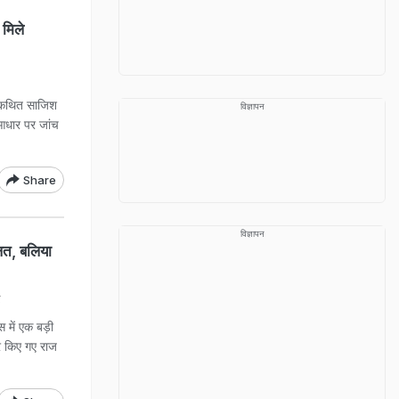
 मिले
की कथित साजिश
विज्ञापन
े आधार पर जांच
Share
विज्ञापन
लत, बलिया
र
स में एक बड़ी
र किए गए राज