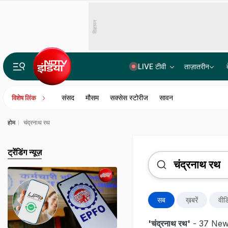
विज्ञापन
LIVE टीवी
ताज़ातरीन
Explainer: दिल्ली-NCR में क्यों हो रही लगातार झमाझम बारिश? समझ लीजिए इसकी वजह
संसद
मौसम
सक्सेस स्टोरीज
सावन
विशेष लिंक
होम
चंद्रनाथ रथ
ट्रेंडिंग न्यूज़
सब
ख़बरें
वीड
'चंद्रनाथ रथ'
- 37 News