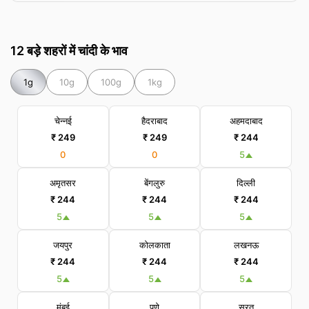
12 बड़े शहरों में चांदी के भाव
1g
10g
100g
1kg
चेन्नई
हैदराबाद
अहमदाबाद
₹ 249
₹ 249
₹ 244
0
0
5
अमृतसर
बेंगलुरु
दिल्ली
₹ 244
₹ 244
₹ 244
5
5
5
जयपुर
कोलकाता
लखनऊ
₹ 244
₹ 244
₹ 244
5
5
5
मुंबई
पुणे
सूरत