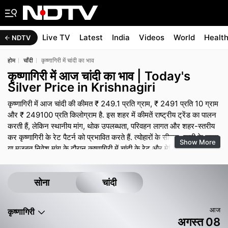
Live TV
Latest
India
Videos
World
Healt
NDTV
होम
चाँदी
कृष्णागिरी में चांदी का भाव
कृष्णागिरी में आज चांदी का भाव | Today's
Silver Price in Krishnagiri
कृष्णागिरी में आज चांदी की कीमत ₹ 249.1 प्रति ग्राम, ₹ 2491 प्रति 10 ग्राम
और ₹ 249100 प्रति किलोग्राम है. इस शहर में कीमतें राष्ट्रीय ट्रेंड का पालन
करती हैं, लेकिन स्थानीय मांग, थोक उपलब्धता, परिवहन लागत और शहर-स्तरीय
कर कृष्णागिरी के रेट पैटर्न को प्रभावित करते हैं. त्योहारों के सीजन, शादी के समय
Show More
या मजबूत निवेश मांग के दौरान कृष्णागिरी में चांदी के रेट और मेकिंग चार्ज मजबूत
बने रह सकते हैं, जबकि शांत समय में कुछ ऑफर और छोटे डिस्काउंट देखने को
मिल सकते हैं. सोने की तरह, अंतिम भुगतान में ज्वेलरी पर मेकिंग चार्ज, जीएसटी
और किसी भी डिजाइन प्रीमियम शामिल होते हैं, इसलिए बिल का ब्रेक-अप मांगना
सोना
चांदी
ऑफर की तुलना करने में मदद करता है.
आज
कृष्णागिरी
अगस्त 08