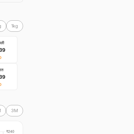
g
1kg
्ली
239
0
रत
239
0
M
3M