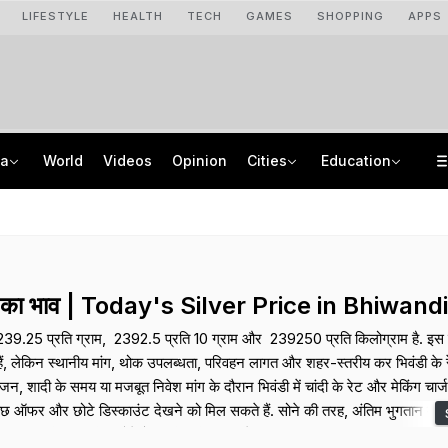
LIFESTYLE
HEALTH
TECH
GAMES
SHOPPING
APPS
ia
World
Videos
Opinion
Cities
Education
Lok Sabha Passes Bill To Allow Charges On UPI, Other Digital Payments
Jharkhand CID Arrests Alleged Mastermind Behind Rs 40 Crore JPSC-JSSC Scam
Centre Clears Rs 23,731 Crore Scheme To Boost Biogas Sector, Empower Farmers
Jharkhand Student Protest Enters Day 13 With 6 On Hunger Strike
ंदी का भाव | Today's Silver Price in Bhiwandi
 239.25 प्रति ग्राम, ₹ 2392.5 प्रति 10 ग्राम और ₹ 239250 प्रति किलोग्राम है. इस श
 हैं, लेकिन स्थानीय मांग, थोक उपलब्धता, परिवहन लागत और शहर-स्तरीय कर भिवंडी के रे
े सीजन, शादी के समय या मजबूत निवेश मांग के दौरान भिवंडी में चांदी के रेट और मेकिंग चार
ुछ ऑफर और छोटे डिस्काउंट देखने को मिल सकते हैं. सोने की तरह, अंतिम भुगतान में ज्व
जाइन प्रीमियम शामिल होते हैं, इसलिए बिल का ब्रेक-अप मांगना ऑफर की तुलना करने 