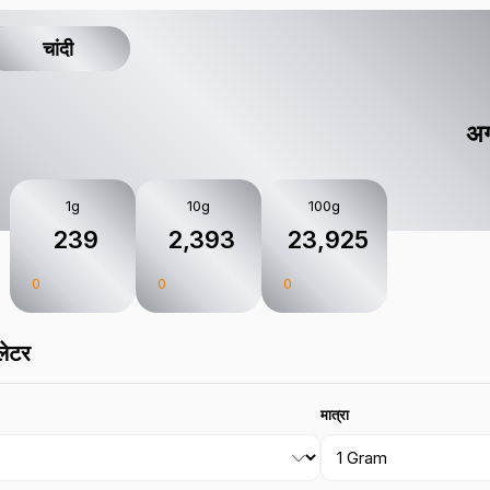
चांदी
अग
1g
10g
100g
₹ 239
₹ 2,393
₹ 23,925
0
0
0
लेटर
मात्रा