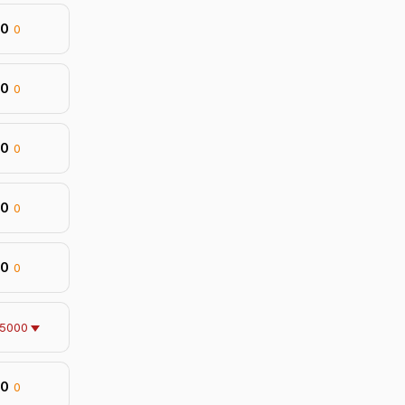
50
0
50
0
50
0
50
0
50
0
-5000
50
0