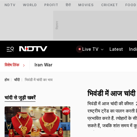
NDTV
WORLD
PROFIT
हिंदी
MOVIES
CRICKET
FOOD
विज्ञापन
Live TV
Latest
Ind
From 36 To 3 Hours: India Cuts Timeline To Remove Unlawful Content
Bihar Public Service Commission Clarifies Viral BPSC Prelims Notice Is Fake
Iran War
विशेष लिंक
होम
चाँदी
भिवंडी में चांदी का भाव
भिवंडी में आज चा
चांदी से जुड़ी खबरेंं
भिवंडी में आज चांदी की कीमत ₹
राष्ट्रीय ट्रेंड का पालन करती
प्रभावित करते हैं. त्योहारों क
सकते हैं, जबकि शांत समय में क
चार्ज, जीएसटी और किसी भी डि