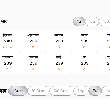
े भाव
1g
10g
100
हैदराबाद
अहमदाबाद
अमृतसर
बेंगलुरु
दिल
₹ 249
₹ 239
₹ 239
₹ 239
₹ 
9.85
0
0
0
कोलकाता
लखनऊ
मुंबई
पुणे
सू
₹ 239
₹ 239
₹ 239
₹ 239
₹ 
0
0
0
0
ढ़ाव
1 Gram
10 Gram
100 Gram
1 Kg
1W
1