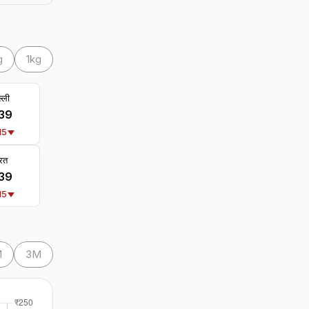
g
1kg
्ली
239
15
रत
239
15
M
3M