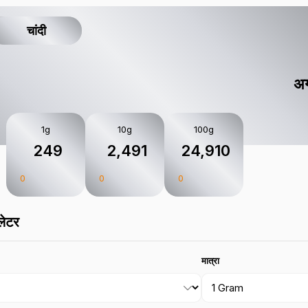
चांदी
अग
1g
10g
100g
₹ 249
₹ 2,491
₹ 24,910
0
0
0
लेटर
मात्रा