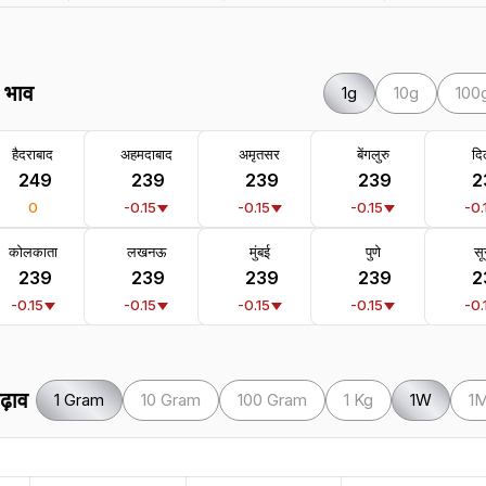
े भाव
1g
10g
100
हैदराबाद
अहमदाबाद
अमृतसर
बेंगलुरु
दिल
₹ 249
₹ 239
₹ 239
₹ 239
₹ 
0
-0.15
-0.15
-0.15
-0.
कोलकाता
लखनऊ
मुंबई
पुणे
सू
₹ 239
₹ 239
₹ 239
₹ 239
₹ 
-0.15
-0.15
-0.15
-0.15
-0.
ढ़ाव
1 Gram
10 Gram
100 Gram
1 Kg
1W
1