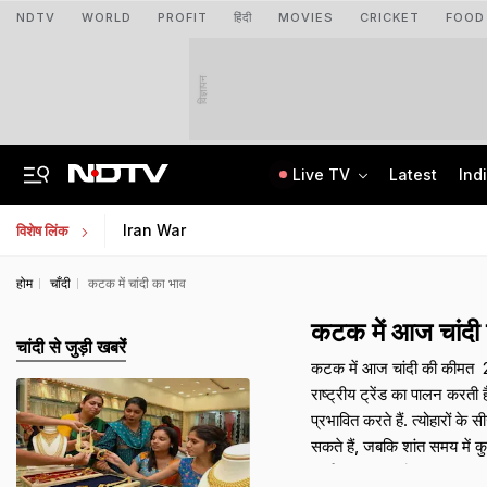
NDTV
WORLD
PROFIT
हिंदी
MOVIES
CRICKET
FOOD
विज्ञापन
Live TV
Latest
Ind
84 Years After Quit India Movement, The Nation We Must Still Build
AI In Classrooms, But More Than 1 Lakh Schools Still Lack Girls' Toilets
Iran War
विशेष लिंक
होम
चाँदी
कटक में चांदी का भाव
कटक में आज चांद
चांदी से जुड़ी खबरेंं
कटक में आज चांदी की कीमत ₹ 24
राष्ट्रीय ट्रेंड का पालन करत
प्रभावित करते हैं. त्योहारों क
सकते हैं, जबकि शांत समय में क
चार्ज, जीएसटी और किसी भी डि