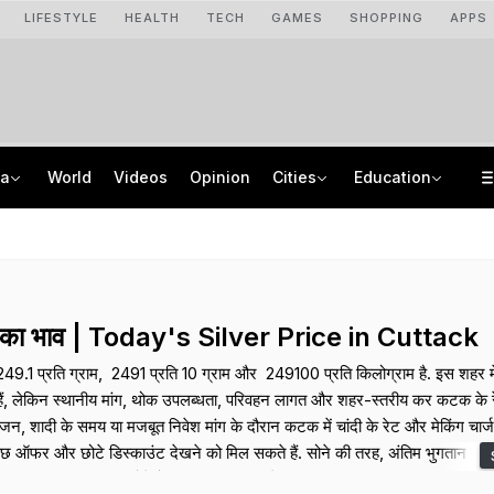
LIFESTYLE
HEALTH
TECH
GAMES
SHOPPING
APPS
ia
World
Videos
Opinion
Cities
Education
Rains Bring Major Relief To Punjab, Haryana Farmers, Boost Crop Prospects
NEET UG Counselling 2026: MCC Issues Important Notice For PwBD Candidates
"Will Soon Have A Solution": Jharkhand Minister After Meeting Protesters
How India's Research Ecosystem Gained Global Recognition: Key Achievements
ी का भाव | Today's Silver Price in Cuttack
9.1 प्रति ग्राम, ₹ 2491 प्रति 10 ग्राम और ₹ 249100 प्रति किलोग्राम है. इस शहर में
ी हैं, लेकिन स्थानीय मांग, थोक उपलब्धता, परिवहन लागत और शहर-स्तरीय कर कटक के रे
े सीजन, शादी के समय या मजबूत निवेश मांग के दौरान कटक में चांदी के रेट और मेकिंग चार
ुछ ऑफर और छोटे डिस्काउंट देखने को मिल सकते हैं. सोने की तरह, अंतिम भुगतान में ज्व
जाइन प्रीमियम शामिल होते हैं, इसलिए बिल का ब्रेक-अप मांगना ऑफर की तुलना करने 