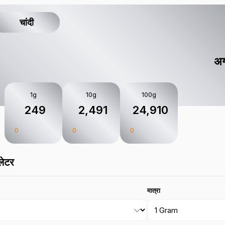
चांदी
अग
1g
10g
100g
₹ 249
₹ 2,491
₹ 24,910
0
0
0
लेटर
मात्रा