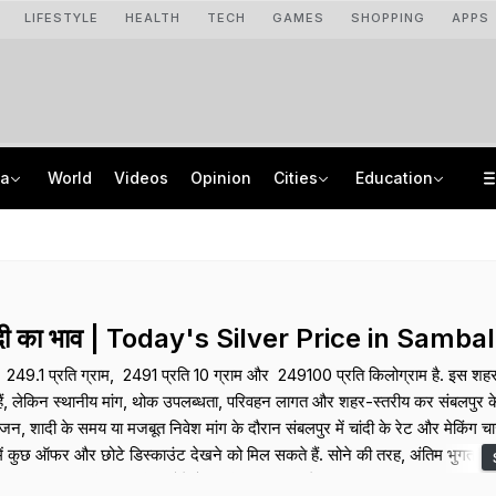
LIFESTYLE
HEALTH
TECH
GAMES
SHOPPING
APPS
ia
World
Videos
Opinion
Cities
Education
Jharkhand Paper Leak Exclusive: 120 Answers, WhatsApp, A Bombshell CID Report
Uttar Pradesh Government Orders Civil Service Officers To Visit Schools
"Internal Matter": Supriya Sule On Sunetra Pawar-Prashant Kishor Meet
DU Undergraduate CSAS 3rd Merit List 2026 Released: Check Seat Allotment Link Here
चांदी का भाव | Today's Silver Price in Samba
₹ 249.1 प्रति ग्राम, ₹ 2491 प्रति 10 ग्राम और ₹ 249100 प्रति किलोग्राम है. इस शहर म
 हैं, लेकिन स्थानीय मांग, थोक उपलब्धता, परिवहन लागत और शहर-स्तरीय कर संबलपुर के 
े सीजन, शादी के समय या मजबूत निवेश मांग के दौरान संबलपुर में चांदी के रेट और मेकिंग चा
ें कुछ ऑफर और छोटे डिस्काउंट देखने को मिल सकते हैं. सोने की तरह, अंतिम भुगतान में
 भी डिजाइन प्रीमियम शामिल होते हैं, इसलिए बिल का ब्रेक-अप मांगना ऑफर की तुलना 