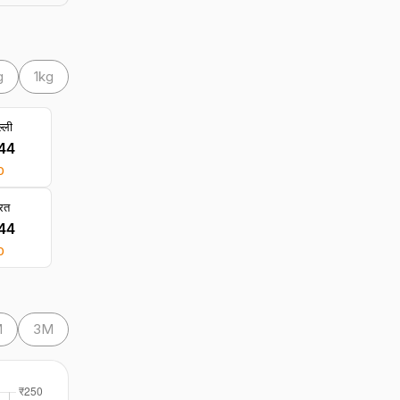
g
1kg
्ली
244
0
रत
244
0
M
3M