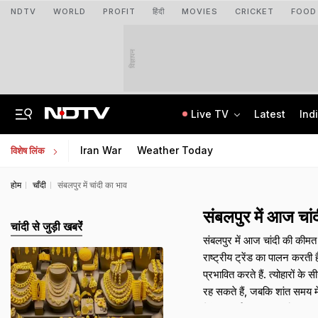
NDTV
WORLD
PROFIT
हिंदी
MOVIES
CRICKET
FOOD
विज्ञापन
Live TV
Latest
Ind
After Recent Terror Attacks, Cops Raid 26 Locations In J&K's Sopore
Supreme Court Refuses Plea For Biometric Attendance In Schools
Iran War
Weather Today
विशेष लिंक
होम
चाँदी
संबलपुर में चांदी का भाव
संबलपुर में आज 
चांदी से जुड़ी खबरेंं
संबलपुर में आज चांदी की कीमत 
राष्ट्रीय ट्रेंड का पालन करती
प्रभावित करते हैं. त्योहारों क
रह सकते हैं, जबकि शांत समय म
मेकिंग चार्ज, जीएसटी और किसी