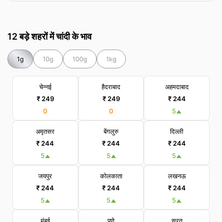
12 बड़े शहरों में चांदी के भाव
1g
10g
100g
1kg
चेन्नई
हैदराबाद
अहमदाबाद
₹ 249
₹ 249
₹ 244
0
0
5
अमृतसर
बेंगलुरु
दिल्ली
₹ 244
₹ 244
₹ 244
5
5
5
जयपुर
कोलकाता
लखनऊ
₹ 244
₹ 244
₹ 244
5
5
5
मुंबई
पुणे
सूरत