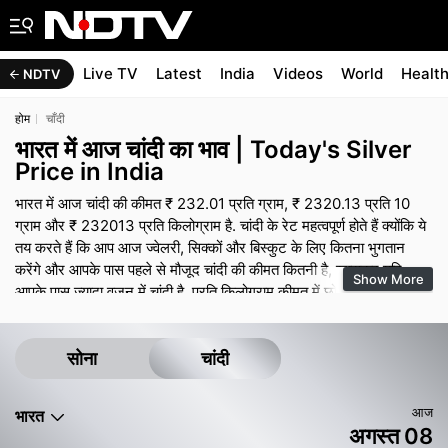
Live TV
Latest
India
Videos
World
Healt
NDTV
होम
चाँदी
भारत में आज चांदी का भाव | Today's Silver
Price in India
भारत में आज चांदी की कीमत ₹ 232.01 प्रति ग्राम, ₹ 2320.13 प्रति 10
ग्राम और ₹ 232013 प्रति किलोग्राम है. चांदी के रेट महत्वपूर्ण होते हैं क्योंकि ये
तय करते हैं कि आप आज ज्वेलरी, सिक्कों और बिस्कुट के लिए कितना भुगतान
करेंगे और आपके पास पहले से मौजूद चांदी की कीमत कितनी है, खासकर यदि
Show More
आपके पास ज्यादा वजन में चांदी है. प्रति किलोग्राम कीमत में छोटा सा बदलाव भी
थोक खरीद या पुरानी चांदी बेचते समय बड़ा असर डाल सकता है. यहां दिए गए रेट
संकेतात्मक बाजार स्तर हैं और स्थानीय कर, परिवहन व बीमा लागत और डीलर
मार्जिन के कारण शहरों के अनुसार अलग हो सकते हैं. खरीदारी से पहले अपने
सोना
चांदी
ज्वेलर या डीलर से लाइव रेट की पुष्टि करना और सिल्वर रेट कैलकुलेटर का
उपयोग करके वजन, शुद्धता (जहां लागू हो), मेकिंग चार्ज और जीएसटी जोड़कर
आज
भारत
अंतिम भुगतान का अनुमान लगाना समझदारी है.
अगस्त 08