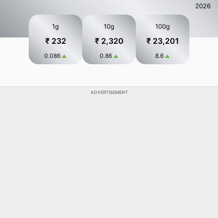
2026
1g
10g
100g
₹ 232
₹ 2,320
₹ 23,201
0.086
0.86
8.6
ADVERTISEMENT