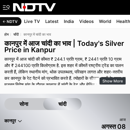
Live TV
Latest
India
Videos
World
Healt
NDTV
होम
चाँदी
कानपुर में चांदी का भाव
कानपुर में आज चांदी का भाव | Today's Silver
Price in Kanpur
कानपुर में आज चांदी की कीमत ₹ 244.1 प्रति ग्राम, ₹ 2441 प्रति 10 ग्राम
और ₹ 244100 प्रति किलोग्राम है. इस शहर में कीमतें राष्ट्रीय ट्रेंड का पालन
करती हैं, लेकिन स्थानीय मांग, थोक उपलब्धता, परिवहन लागत और शहर-स्तरीय
कर कानपुर के रेट पैटर्न को प्रभावित करते हैं. त्योहारों के सीजन, शादी के समय या
Show More
मजबूत निवेश मांग के दौरान कानपुर में चांदी के रेट और मेकिंग चार्ज मजबूत बने रह
सकते हैं, जबकि शांत समय में कुछ ऑफर और छोटे डिस्काउंट देखने को मिल
सकते हैं. सोने की तरह, अंतिम भुगतान में ज्वेलरी पर मेकिंग चार्ज, जीएसटी और
किसी भी डिजाइन प्रीमियम शामिल होते हैं, इसलिए बिल का ब्रेक-अप मांगना
सोना
चांदी
ऑफर की तुलना करने में मदद करता है.
आज
कानपुर
अगस्त 08