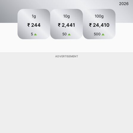
2026
1g
10g
100g
₹ 244
₹ 2,441
₹ 24,410
5
50
500
ADVERTISEMENT