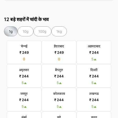
12 बड़े शहरों में चांदी के भाव
1g
10g
100g
1kg
चेन्नई
हैदराबाद
अहमदाबाद
₹ 249
₹ 249
₹ 244
0
0
5
अमृतसर
बेंगलुरु
दिल्ली
₹ 244
₹ 244
₹ 244
5
5
5
जयपुर
कोलकाता
लखनऊ
₹ 244
₹ 244
₹ 244
5
5
5
मुंबई
पुणे
सूरत