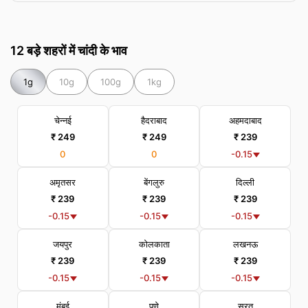
12 बड़े शहरों में चांदी के भाव
1g
10g
100g
1kg
चेन्नई
हैदराबाद
अहमदाबाद
₹ 249
₹ 249
₹ 239
0
0
-0.15
अमृतसर
बेंगलुरु
दिल्ली
₹ 239
₹ 239
₹ 239
-0.15
-0.15
-0.15
जयपुर
कोलकाता
लखनऊ
₹ 239
₹ 239
₹ 239
-0.15
-0.15
-0.15
मुंबई
पुणे
सूरत