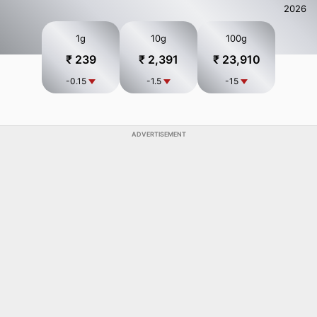
2026
1g
10g
100g
₹ 239
₹ 2,391
₹ 23,910
-0.15
-1.5
-15
ADVERTISEMENT