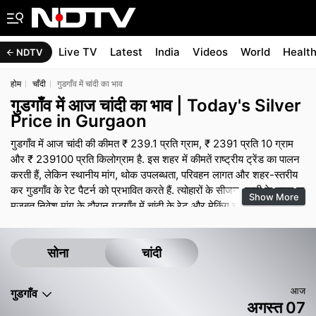
Live TV
Latest
India
Videos
World
Healt
NDTV
होम
चाँदी
गुडगाँव में चांदी का भाव
गुडगाँव में आज चांदी का भाव | Today's Silver
Price in Gurgaon
गुडगाँव में आज चांदी की कीमत ₹ 239.1 प्रति ग्राम, ₹ 2391 प्रति 10 ग्राम
और ₹ 239100 प्रति किलोग्राम है. इस शहर में कीमतें राष्ट्रीय ट्रेंड का पालन
करती हैं, लेकिन स्थानीय मांग, थोक उपलब्धता, परिवहन लागत और शहर-स्तरीय
कर गुडगाँव के रेट पैटर्न को प्रभावित करते हैं. त्योहारों के सीजन, शादी के समय या
Show More
मजबूत निवेश मांग के दौरान गुडगाँव में चांदी के रेट और मेकिंग चार्ज मजबूत बने रह
सकते हैं, जबकि शांत समय में कुछ ऑफर और छोटे डिस्काउंट देखने को मिल
सकते हैं. सोने की तरह, अंतिम भुगतान में ज्वेलरी पर मेकिंग चार्ज, जीएसटी और
किसी भी डिजाइन प्रीमियम शामिल होते हैं, इसलिए बिल का ब्रेक-अप मांगना
सोना
चांदी
ऑफर की तुलना करने में मदद करता है.
आज
गुडगाँव
अगस्त 07