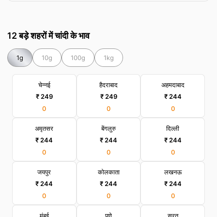
12 बड़े शहरों में चांदी के भाव
1g
10g
100g
1kg
चेन्नई
हैदराबाद
अहमदाबाद
₹ 249
₹ 249
₹ 244
0
0
0
अमृतसर
बेंगलुरु
दिल्ली
₹ 244
₹ 244
₹ 244
0
0
0
जयपुर
कोलकाता
लखनऊ
₹ 244
₹ 244
₹ 244
0
0
0
मुंबई
पुणे
सूरत