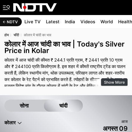
Live TV
Latest
India
Videos
World
Healt
NDTV
होम
चाँदी
कोलार में चांदी का भाव
कोलार में आज चांदी का भाव | Today's Silver
Price in Kolar
कोलार में आज चांदी की कीमत ₹ 244.1 प्रति ग्राम, ₹ 2441 प्रति 10 ग्राम
और ₹ 244100 प्रति किलोग्राम है. इस शहर में कीमतें राष्ट्रीय ट्रेंड का पालन
करती हैं, लेकिन स्थानीय मांग, थोक उपलब्धता, परिवहन लागत और शहर-स्तरीय
कर कोलार के रेट पैटर्न को प्रभावित करते हैं. त्योहारों के सीजन, शादी के समय या
Show More
मजबूत निवेश मांग के दौरान कोलार में चांदी के रेट और मेकिंग चार्ज मजबूत बने रह
सकते हैं, जबकि शांत समय में कुछ ऑफर और छोटे डिस्काउंट देखने को मिल
सकते हैं. सोने की तरह, अंतिम भुगतान में ज्वेलरी पर मेकिंग चार्ज, जीएसटी और
किसी भी डिजाइन प्रीमियम शामिल होते हैं, इसलिए बिल का ब्रेक-अप मांगना
सोना
चांदी
ऑफर की तुलना करने में मदद करता है.
आज
कोलार
अगस्त 09