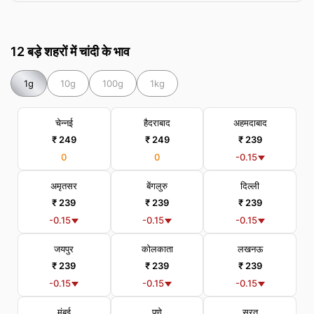
12 बड़े शहरों में चांदी के भाव
1g
10g
100g
1kg
चेन्नई
हैदराबाद
अहमदाबाद
₹ 249
₹ 249
₹ 239
0
0
-0.15
अमृतसर
बेंगलुरु
दिल्ली
₹ 239
₹ 239
₹ 239
-0.15
-0.15
-0.15
जयपुर
कोलकाता
लखनऊ
₹ 239
₹ 239
₹ 239
-0.15
-0.15
-0.15
मुंबई
पुणे
सूरत