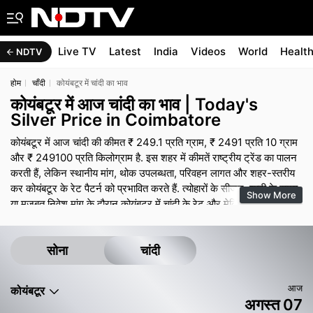
Live TV
Latest
India
Videos
World
Healt
NDTV
होम
चाँदी
कोयंबटूर में चांदी का भाव
कोयंबटूर में आज चांदी का भाव | Today's
Silver Price in Coimbatore
कोयंबटूर में आज चांदी की कीमत ₹ 249.1 प्रति ग्राम, ₹ 2491 प्रति 10 ग्राम
और ₹ 249100 प्रति किलोग्राम है. इस शहर में कीमतें राष्ट्रीय ट्रेंड का पालन
करती हैं, लेकिन स्थानीय मांग, थोक उपलब्धता, परिवहन लागत और शहर-स्तरीय
कर कोयंबटूर के रेट पैटर्न को प्रभावित करते हैं. त्योहारों के सीजन, शादी के समय
Show More
या मजबूत निवेश मांग के दौरान कोयंबटूर में चांदी के रेट और मेकिंग चार्ज मजबूत
बने रह सकते हैं, जबकि शांत समय में कुछ ऑफर और छोटे डिस्काउंट देखने को
मिल सकते हैं. सोने की तरह, अंतिम भुगतान में ज्वेलरी पर मेकिंग चार्ज, जीएसटी
और किसी भी डिजाइन प्रीमियम शामिल होते हैं, इसलिए बिल का ब्रेक-अप मांगना
सोना
चांदी
ऑफर की तुलना करने में मदद करता है.
आज
कोयंबटूर
अगस्त 07