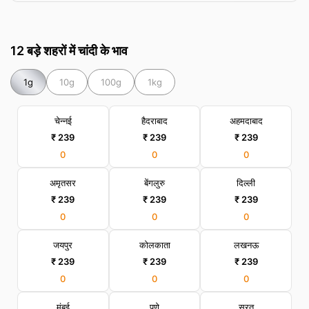
12 बड़े शहरों में चांदी के भाव
1g
10g
100g
1kg
चेन्नई
हैदराबाद
अहमदाबाद
₹ 239
₹ 239
₹ 239
0
0
0
अमृतसर
बेंगलुरु
दिल्ली
₹ 239
₹ 239
₹ 239
0
0
0
जयपुर
कोलकाता
लखनऊ
₹ 239
₹ 239
₹ 239
0
0
0
मुंबई
पुणे
सूरत