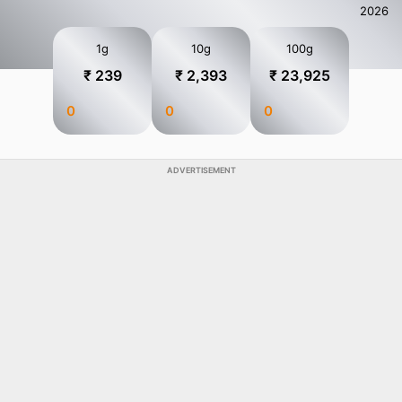
2026
1g
10g
100g
₹ 239
₹ 2,393
₹ 23,925
0
0
0
ADVERTISEMENT