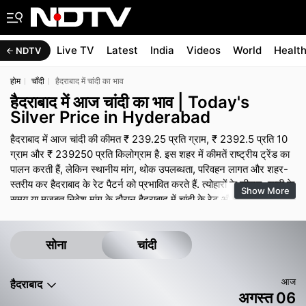
Live TV
Latest
India
Videos
World
Healt
NDTV
होम
चाँदी
हैदराबाद में चांदी का भाव
हैदराबाद में आज चांदी का भाव | Today's
Silver Price in Hyderabad
हैदराबाद में आज चांदी की कीमत ₹ 239.25 प्रति ग्राम, ₹ 2392.5 प्रति 10
ग्राम और ₹ 239250 प्रति किलोग्राम है. इस शहर में कीमतें राष्ट्रीय ट्रेंड का
पालन करती हैं, लेकिन स्थानीय मांग, थोक उपलब्धता, परिवहन लागत और शहर-
स्तरीय कर हैदराबाद के रेट पैटर्न को प्रभावित करते हैं. त्योहारों के सीजन, शादी के
Show More
समय या मजबूत निवेश मांग के दौरान हैदराबाद में चांदी के रेट और मेकिंग चार्ज
मजबूत बने रह सकते हैं, जबकि शांत समय में कुछ ऑफर और छोटे डिस्काउंट
देखने को मिल सकते हैं. सोने की तरह, अंतिम भुगतान में ज्वेलरी पर मेकिंग चार्ज,
जीएसटी और किसी भी डिजाइन प्रीमियम शामिल होते हैं, इसलिए बिल का ब्रेक-
सोना
चांदी
अप मांगना ऑफर की तुलना करने में मदद करता है.
आज
हैदराबाद
अगस्त 06