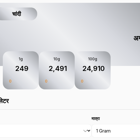
चांदी
अग
1g
10g
100g
₹ 249
₹ 2,491
₹ 24,910
0
0
0
लेटर
मात्रा