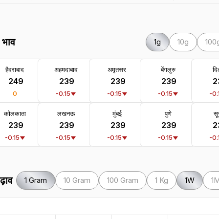
े भाव
1g
10g
100
हैदराबाद
अहमदाबाद
अमृतसर
बेंगलुरु
दिल
₹ 249
₹ 239
₹ 239
₹ 239
₹ 
0
-0.15
-0.15
-0.15
-0.
कोलकाता
लखनऊ
मुंबई
पुणे
सू
₹ 239
₹ 239
₹ 239
₹ 239
₹ 
-0.15
-0.15
-0.15
-0.15
-0.
ढ़ाव
1 Gram
10 Gram
100 Gram
1 Kg
1W
1