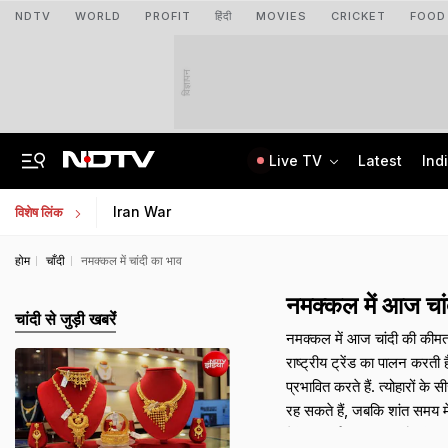
NDTV
WORLD
PROFIT
हिंदी
MOVIES
CRICKET
FOOD
विज्ञापन
Live TV
Latest
Ind
"Ready To Be Humiliated": Vijay-Stalin Junior War Of Words Over Mekedatu
Galgotias University Launches AI-Focused BTech, BBA Programmes
Iran War
विशेष लिंक
होम
चाँदी
नमक्कल में चांदी का भाव
नमक्कल में आज च
चांदी से जुड़ी खबरेंं
नमक्कल में आज चांदी की कीमत ₹
राष्ट्रीय ट्रेंड का पालन करत
प्रभावित करते हैं. त्योहारों क
रह सकते हैं, जबकि शांत समय म
मेकिंग चार्ज, जीएसटी और किसी