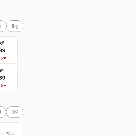
g
1kg
्ली
239
15
रत
239
15
M
3M