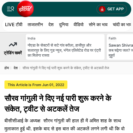
LIVE टीवी
ताजातरीन
देश
दुनिया
वीडियो
सोने का भाव
चांदी का भाव
India
Faith
नोएडा के सेक्टरों से सटे गांव बरौला, हाजीपुर और
Sawan Shivratr
सलारपुर के लिए गुड न्यूज, भंगेल एलिवेटेड रोड पर एंट्री
कब चढ़ेगा जल? ज
ट्रेडिंग खबरें
का मिलेगा रास्ता
मुहूर्त
होम
देश
सौरव गांगुली ने दिए नई पारी शुरू करने के संकेत, ट्वीट से अटकलें तेज
This Article is From Jun 01, 2022
सौरव गांगुली ने दिए नई पारी शुरू करने के
संकेत, ट्वीट से अटकलें तेज
बीसीसीआई के अध्यक्ष सौरभ गांगुली की हाल ही में अमित शाह के साथ
मुलाकात हुई थी. इसके बाद से इस बात की अटकलें लगने लगी थी कि वो