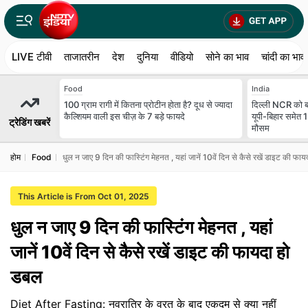
LIVE टीवी
ताजातरीन
देश
दुनिया
वीडियो
सोने का भाव
चांदी का भाव
Food
India
100 ग्राम रागी में कितना प्रोटीन होता है? दूध से ज्यादा
दिल्ली NCR को बा
कैल्शियम वाली इस चीज़ के 7 बड़े फायदे
यूपी-बिहार समेत 
ट्रेडिंग खबरें
मौसम
होम
Food
धुल न जाए 9 दिन की फास्टिंग मेहनत , यहां जानें 10वें दिन से कैसे रखें डाइट की फा
This Article is From Oct 01, 2025
धुल न जाए 9 दिन की फास्टिंग मेहनत , यहां
जानें 10वें दिन से कैसे रखें डाइट की फायदा हो
डबल
Diet After Fasting: नवरात्रि के व्रत के बाद एकदम से क्या नहीं