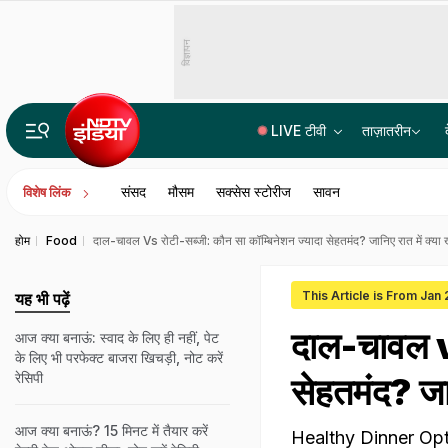
विज्ञापन
LIVE टीवी
ताज़ातरीन
14वीं JPSC PT विवाद में बड़ा एक्शन, JPSC के तीन सदस्यों को CID का समन, सोमवार से होगी पूछताछ
संसद
मौसम
सक्सेस स्टोरीज
सावन
विशेष लिंक
होम
Food
दाल-चावल Vs रोटी-सब्जी: कौन सा कॉम्बिनेशन ज्यादा सेहतमंद? जानिए रात में क्या 
This Article is From Jan
यह भी पढ़ें
दाल-चावल vs
आज क्या बनाऊं: स्वाद के लिए ही नहीं, पेट
के लिए भी परफेक्ट बाजरा खिचड़ी, नोट करें
रेसिपी
सेहतमंद? जान
आज क्या बनाऊं? 15 मिनट में तैयार करें
Healthy Dinner Optio