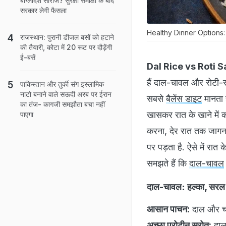
बांग्लादेश सीरीज? सुरक्षा समीक्षा के बाद
सरकार लेगी फैसला
Healthy Dinner Options: रा
राजस्थान: पुरानी डीजल बसों को हटाने
की तैयारी, कोटा में 20 रूट पर दौड़ेंगी
ई-बसें
Dal Rice vs Roti S
हैं दाल-चावल और रोटी-स
पाकिस्तान और तुर्की संग इस्लामिक
नाटो बनाने वाले सऊदी अरब पर ईरान
सबसे
बैलेंस डाइट
मानता 
का तंज- कागजी समझौता बचा नहीं
खासकर रात के खाने में
पाएगा
करना, देर रात तक जा
पर पड़ता है. ऐसे में र
समझते हैं कि
दाल-चावल
दाल-चावल: हल्का, सरल 
आसान पाचन:
दाल और चाव
अच्छा प्रोटीन स्रोत:
दाल 