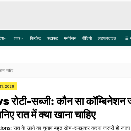
देश
शहर
क्रिकेट
फटाफट
मनोरंजन
वीडियो
लाइफस्टाइल
पेपर लीक गिरोह में BARC का टेक्नीशियन गिरफ्तार, पैसे नहीं मिले तो परीक्षार्थियों के अपहरण की रची साजिश
Explainer: दिल्ली-NCR में क्यों हो रही लगातार झमाझम बारिश? समझ लीजिए इसकी वजह
खाना चाहिए
 21, 2026
 रोटी-सब्जी: कौन सा कॉम्बिनेशन ज
िए रात में क्या खाना चाहिए
ns: रात के खाने का चुनाव बहुत सोच-समझकर करना जरूरी हो जाता 