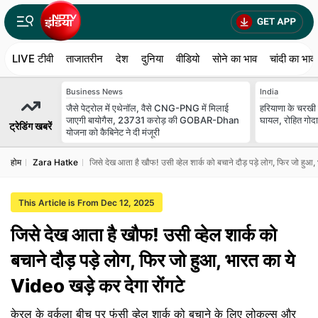
LIVE टीवी
ताजातरीन
देश
दुनिया
वीडियो
सोने का भाव
चांदी का भाव
Business News
India
जैसे पेट्रोल में एथेनॉल, वैसे CNG-PNG में मिलाई
हरियाणा के चरखी द
जाएगी बायोगैस, 23731 करोड़ की GOBAR-Dhan
घायल, रोहित गोदारा
ट्रेडिंग खबरें
योजना को कैबिनेट ने दी मंजूरी
होम
Zara Hatke
जिसे देख आता है खौफ! उसी व्हेल शार्क को बचाने दौड़ पड़े लोग, फिर जो हुआ,
This Article is From Dec 12, 2025
जिसे देख आता है खौफ! उसी व्हेल शार्क को
बचाने दौड़ पड़े लोग, फिर जो हुआ, भारत का ये
Video खड़े कर देगा रोंगटे
केरल के वर्कला बीच पर फंसी व्हेल शार्क को बचाने के लिए लोकल्स और