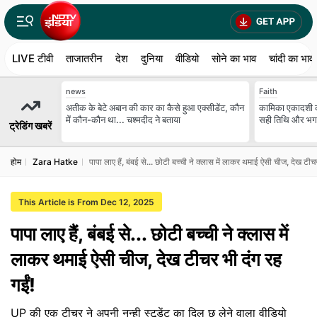
LIVE टीवी
ताजातरीन
देश
दुनिया
वीडियो
सोने का भाव
चांदी का भाव
news
Faith
अतीक के बेटे अबान की कार का कैसे हुआ एक्‍सीडेंट, कौन
कामिका एकादशी क
में कौन-कौन था... चश्‍मदीद ने बताया
सही तिथि और भगवा
ट्रेडिंग खबरें
होम
Zara Hatke
पापा लाए हैं, बंबई से... छोटी बच्ची ने क्लास में लाकर थमाई ऐसी चीज, देख टीच
This Article is From Dec 12, 2025
पापा लाए हैं, बंबई से... छोटी बच्ची ने क्लास में
लाकर थमाई ऐसी चीज, देख टीचर भी दंग रह
गईं!
UP की एक टीचर ने अपनी नन्ही स्टूडेंट का दिल छू लेने वाला वीडियो