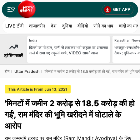
LIVE टीवी
ताजातरीन
देश
दुनिया
वीडियो
सोने का भाव
चांदी का भाव
India
Rajasthan New
दिल्ली का ये हाल, पानी से लबालब भरी सड़क पर अचानक
भरतपुर-रणथंभौर-हाड
नाले में समा गए स्कूली बच्चे, VIDEO सामने आया
तैयार; दुनियाभर क
ट्रेडिंग खबरें
होम
Uttar Pradesh
'मिनटों में जमीन 2 करोड़ से 18.5 करोड़ की हो गई', राम मंदिर की भूमि खर
This Article is From Jun 13, 2021
'मिनटों में जमीन 2 करोड़ से 18.5 करोड़ की हो
गई', राम मंदिर की भूमि खरीदने में घोटाले के
आरोप
राम जन्मभूमि ट्रस्ट पर राम मंदिर (Ram Mandir Ayodhya) के लिए