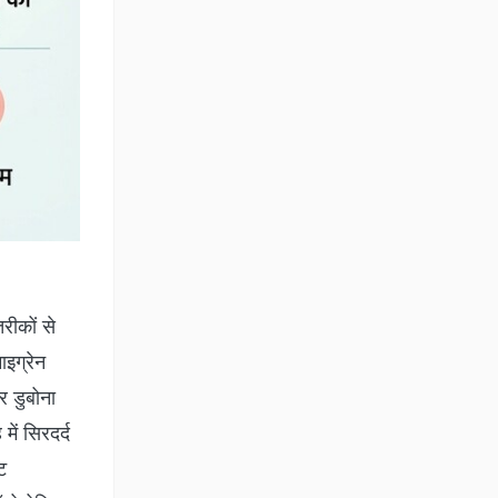
तरीकों से
ाइग्रेन
ैर डुबोना
ें सिरदर्द
ट