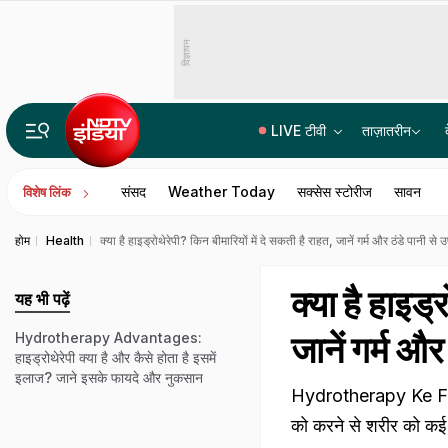
विज्ञापन
LIVE टीवी
ताज़ातरीन
मणिपुर वालों के लिए खुशखबरी! CM ने कर दिया सभी राष्ट्रीय राजमार्गों को खोलने का ऐलान
संसद
Weather Today
सक्सेस स्टोरीज
सावन
विशेष लिंक
होम
Health
क्या है हाइड्रोथेरेपी? किन बीमारियों में दे सकती है राहत, जानें गर्म और ठंडे पानी से
क्या है हाइड्
यह भी पढ़ें
जानें गर्म औ
Hydrotherapy Advantages:
हाइड्रोथेरेपी क्या है और कैसे होता है इसमें
इलाज? जाने इसके फायदे और नुकसान
Hydrotherapy Ke Fayde: 
को करने से शरीर को कई 