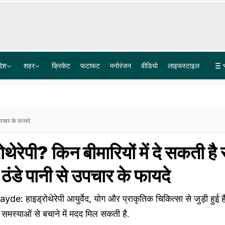
देश
शहर
क्रिकेट
फटाफट
मनोरंजन
वीडियो
लाइफस्टाइल
बेअंत सिंह के हत्यारे जगतार सिंह हवारा के लिए भगवंत मान ने मांगी पैरोल, गवर्नर को लिखा पत्र
सुलह वार्ता फेल: मथुरा में कृष्ण जन्मभूमि के लिए कारसेवा पर महाबैठक, संतों के पहुंच रहे जत्थे, प्रशासन अलर्ट
 उपचार के फायदे
रोथेरेपी? किन बीमारियों में दे सकती है
र ठंडे पानी से उपचार के फायदे
हाइड्रोथेरेपी आयुर्वेद, योग और प्राकृतिक चिकित्सा से जुड़ी हुई है
समस्याओं से बचाने में मदद मिल सकती है.