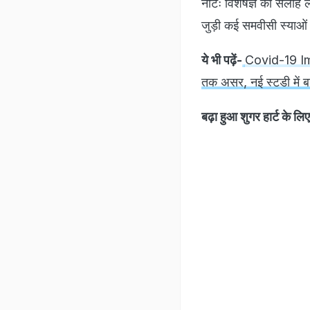
नोटः विशेषज्ञ की सलाह ल
जुड़ी कई समवीसी स्याओं म
ये भी पढ़ें-
Covid-19 Imp
तक असर, नई स्टडी में ब
बढ़ा हुआ शुगर हार्ट के ल