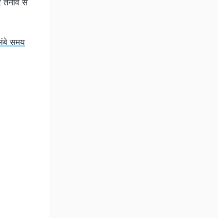
र तनाव से
लंबे समय