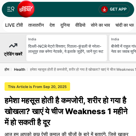
LIVE टीवी
ताजातरीन
देश
दुनिया
वीडियो
सोने का भाव
चांदी का भाव
India
India
दिल्ली-NCR मेट्रो विस्तार; रिठाला-कुंडली से नरेला-
बीजेपी में राहुल गा
लाथूपुर तक बनेगा नेटवर्क, ये इलाके जुड़ेंगे, जानें पूरा रूट
नेता का जवाब सुन
ट्रेडिंग खबरें
होम
Health
हमेशा महसूस होती है कमजोरी, शरीर हो गया है खोखला? खाएं ये चीज Weakness 1 मह
This Article is From Sep 20, 2025
हमेशा महसूस होती है कमजोरी, शरीर हो गया है
खोखला? खाएं ये चीज Weakness 1 महीने
में हो सकती है दूर
आज हम आपको कुछ ऐसी कमाल की चीजों के बारे में बताएंगे, जिसे खाकर