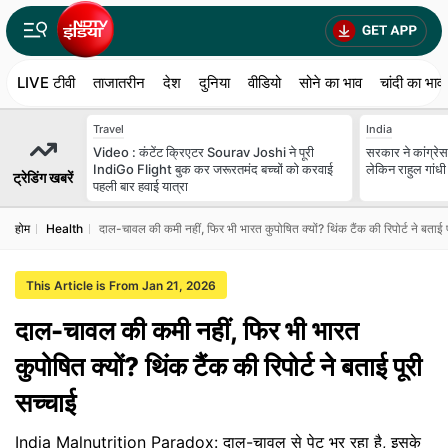
LIVE टीवी
ताजातरीन
देश
दुनिया
वीडियो
सोने का भाव
चांदी का भाव
Travel
India
Video : कंटेंट क्र‍िएटर Sourav Joshi ने पूरी
सरकार ने कांग्रे
IndiGo Flight बुक कर जरूरतमंद बच्चों को करवाई
लेकिन राहुल गांधी 
ट्रेडिंग खबरें
पहली बार हवाई यात्रा
होम
Health
दाल-चावल की कमी नहीं, फिर भी भारत कुपोषित क्यों? थिंक टैंक की रिपोर्ट ने बताई प
This Article is From Jan 21, 2026
दाल-चावल की कमी नहीं, फिर भी भारत
कुपोषित क्यों? थिंक टैंक की रिपोर्ट ने बताई पूरी
सच्चाई
India Malnutrition Paradox: दाल-चावल से पेट भर रहा है, इसके