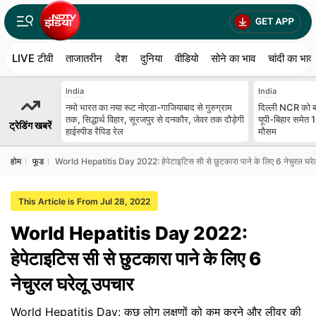
LIVE टीवी
ताजातरीन
देश
दुनिया
वीडियो
सोने का भाव
चांदी का भाव
India
India
नमो भारत का नया रूट नोएडा-गाजियाबाद से गुरुग्राम
दिल्ली NCR को बा
तक, सिद्धार्थ विहार, सूरजपुर से दनकौर, जेवर तक दौड़ेगी
यूपी-बिहार समेत 
ट्रेडिंग खबरें
हाईस्पीड रैपिड रेल
मौसम
होम
फूड
World Hepatitis Day 2022: हेपेटाइटिस सी से छुटकारा पाने के लिए 6 नेचुरल घरे
This Article is From Jul 28, 2022
World Hepatitis Day 2022:
हेपेटाइटिस सी से छुटकारा पाने के लिए 6
नेचुरल घरेलू उपचार
World Hepatitis Day: कुछ लोग लक्षणों को कम करने और लीवर की