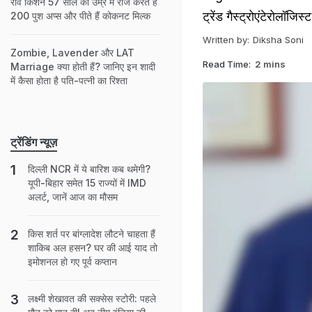
रव‍ि क‍िशन 57 साल की उम्र में रोज करते हैं
ट्रेंड गैस्ट्रोएंटेरोलॉजि
200 पुश अप्‍स और पीते हैं कोकनट म‍िल्‍क
Written by:
Diksha Soni
Zombie, Lavender और LAT
Read Time:
2 mins
Marriage क्या होती हैं? जानिए इन शादी
में कैसा होता है पति-पत्नी का रिश्ता
ट्रेंडिंग न्यूज़
दिल्ली NCR में ये बारिश कब थमेगी?
यूपी-बिहार समेत 15 राज्यों में IMD
अलर्ट, जानें आज का मौसम
किस शर्त पर बांग्लादेश लौटने चाहता हैं
शाकिब अल हसन? घर की आई याद तो
इमोशनल हो गए पूर्व कप्तान
लक्ष्मी शेखावत की सक्‍सेस स्‍टोरी: पहले