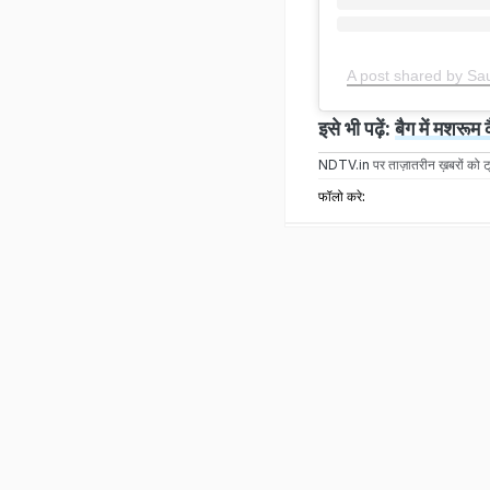
A post shared by Sa
इसे भी पढ़ें:
बैग में मशरूम 
NDTV.in
पर ताज़ातरीन ख़बरों को ट्
फॉलो करे: