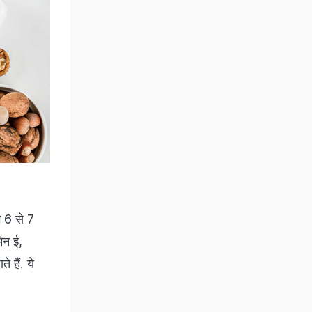
ग 6 से 7
िन ई,
हैं. ये