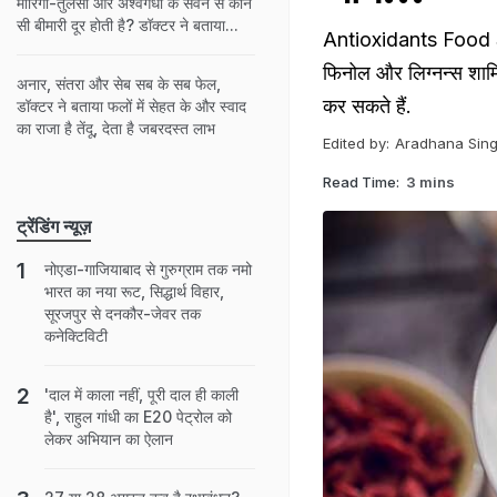
मोरिंगा-तुलसी और अश्वगंधा के सेवन से कौन
सी बीमारी दूर होती है? डॉक्टर ने बताया...
Antioxidants Food Sour
फिनोल और लिग्नन्स शामिल
अनार, संतरा और सेब सब के सब फेल,
कर सकते हैं.
डॉक्टर ने बताया फलों में सेहत के और स्वाद
का राजा है तेंदू, देता है जबरदस्त लाभ
Edited by:
Aradhana Sin
Read Time:
3 mins
ट्रेंडिंग न्यूज़
नोएडा-गाजियाबाद से गुरुग्राम तक नमो
भारत का नया रूट, सिद्धार्थ विहार,
सूरजपुर से दनकौर-जेवर तक
कनेक्टिविटी
'दाल में काला नहीं, पूरी दाल ही काली
है', राहुल गांधी का E20 पेट्रोल को
लेकर अभियान का ऐलान