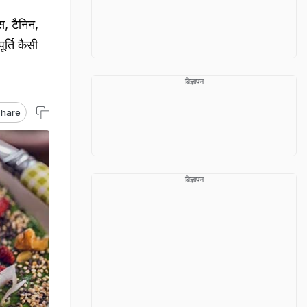
स, टैनिन,
र्ति कैसी
विज्ञापन
hare
विज्ञापन