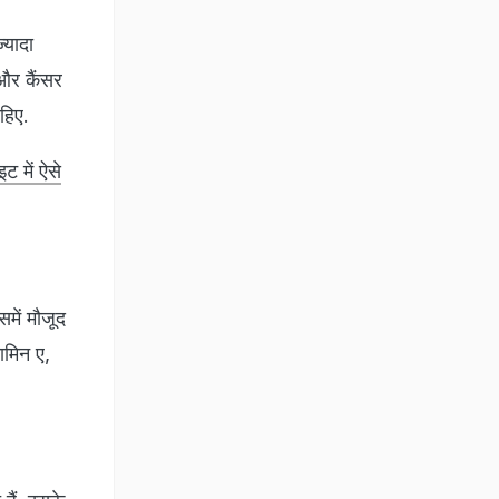
ज्यादा
 और कैंसर
ाहिए.
 में ऐसे
में मौजूद
ामिन ए,