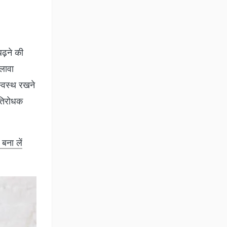
बढ़ने की
अलावा
स्वस्थ रखने
रतिरोधक
बना लें