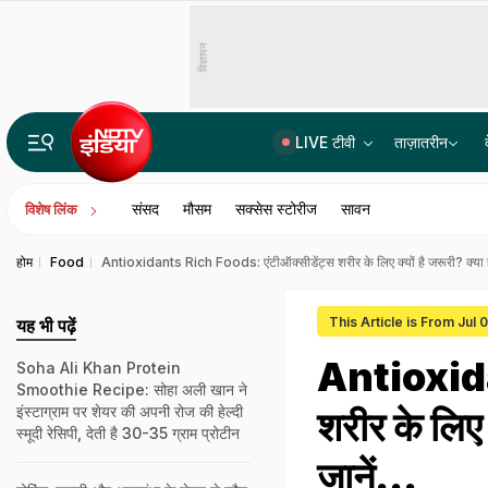
विज्ञापन
LIVE टीवी
ताज़ातरीन
14वीं JPSC PT विवाद में बड़ा एक्शन, JPSC के तीन सदस्यों को CID का समन, सोमवार से होगी पूछताछ
संसद
मौसम
सक्सेस स्टोरीज
सावन
विशेष लिंक
होम
Food
Antioxidants Rich Foods: एंटीऑक्सीडेंट्स शरीर के लिए क्यों है जरूरी? क्या हैं इ
This Article is From Jul 
यह भी पढ़ें
Antioxida
Soha Ali Khan Protein
Smoothie Recipe: सोहा अली खान ने
इंस्टाग्राम पर शेयर की अपनी रोज की हेल्दी
शरीर के लिए क
स्मूदी रेसिपी, देती है 30-35 ग्राम प्रोटीन
जानें...