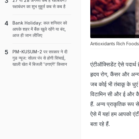
27 या 28 अगस्‍त कब है रक्षाबंधन?
रक्षाबंधन का शुभ मुहूर्त कब से कब है
Bank Holiday: कल शनिवार को
आपके शहर में बैंक खुले रहेंगे या बंद,
आज ही जान लीजिए
Antioxidants Rich Foods: एंटीऑ
PM-KUSUM-2 पर सरकार ने दी
गुड न्‍यूज: सोलर पंप से होगी सिंचाई,
एंटीऑक्सिडेंट ऐसे पदार्
खाली खेत में बिजली 'उगाएंगे' किसान
हृदय रोग, कैंसर और अन्
जब कोई भी तंबाकू के धुएं 
विटामिन सी और ई और कैर
हैं. अन्य प्राकृतिक रूप स
ऐसे में यहां हम आपको एं
बता रहे हैं.