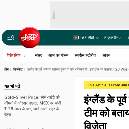
विज्ञापन
LIVE टीवी
ताज़ातरीन
Gen-Z से इंस्टाग्राम पर राहुल गांधी की मजेदार बातचीत! बैटमैन से जुड़ा जवाब वायरल
संसद
आज का मौसम
सक्सेस स्टोरीज
सावन
विशेष लिंक
होम
क्रिकेट
इंग्लैंड के पूर्व कप्तान नासिर हुसैन ने की भविष्यवाणी, इस टीम को बताया T20
This Article is From Jun
यह भी पढ़ें
इंग्लैंड के प
Gold-Silver Price: सोने-चांदी की
कीमतों में जोरदार उछाल, MCX पर चांदी
₹2.28 लाख के पार, जानें अपने शहर के
टीम को बत
रेट्स
विजेता