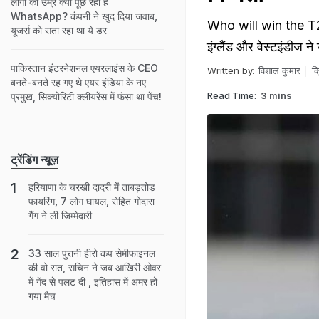
लोगों की उम्र क्यों पूछ रहा है
WhatsApp? कंपनी ने खुद दिया जवाब,
Who will win the T2
यूजर्स को सता रहा था ये डर
इंग्लैंड और वेस्टइंडीज न
पाकिस्तान इंटरनेशनल एयरलाइंस के CEO
Written by:
विशाल कुमार
क
बनते-बनते रह गए थे एयर इंडिया के नए
Read Time:
3 mins
प्रमुख, सिक्योरिटी क्लीयरेंस में फंसा था पेंच!
ट्रेंडिंग न्यूज़
हरियाणा के चरखी दादरी में ताबड़तोड़
फायरिंग, 7 लोग घायल, रोहित गोदारा
गैंग ने ली जिम्मेदारी
33 साल पुरानी हीरो कप सेमीफाइनल
की वो रात, सचिन ने जब आखिरी ओवर
में गेंद से पलट दी , इतिहास में अमर हो
गया मैच