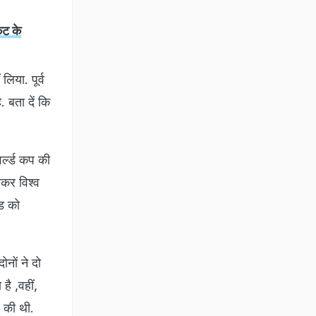
ेट के
लिया. पूर्व
 बता दें कि
वर्ल्ड कप की
ाकर विश्व
ंड को
ोनों ने दो
ै ,वहीं,
ल की थी.