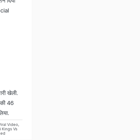
शन दिया
ocial
ारी खेली.
स की 46
लिया.
Viral Video
,
i Kings Vs
ted