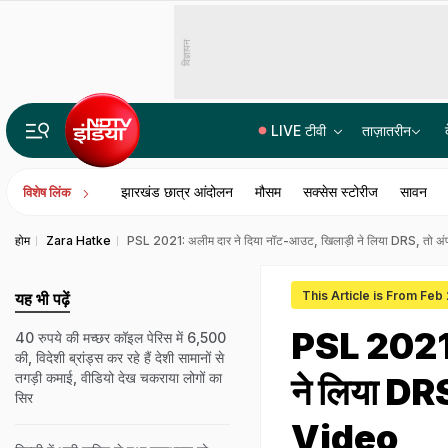
विज्ञापन
LIVE टीवी
ताज़ातरीन
छत पर टहलना भी सुरक्षित नहीं, अहमदाबाद के पीजी हॉस्टल में छात्रा से दुष्कर्म, विरोध करने पर वायर से दबाया गला
झारखंड छात्र आंदोलन
मौसम
सक्सेस स्टोरीज
सावन
विशेष लिंक
होम
Zara Hatke
PSL 2021: अलीम दार ने दिया नॉट-आउट, खिलाड़ी ने लिया DRS, तो अंपा
This Article is From Feb
यह भी पढ़ें
PSL 2021: 
40 रुपये की मच्छर कॉइल पेरिस में 6,500
की, विदेशी ब्रांड्स कर रहे हैं देशी सामानों से
तगड़ी कमाई, वीडियो देख चकराया लोगों का
ने लिया DRS,
सिर
Video