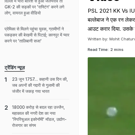
दिल्ली में भारी बारिश से हुआ जलभराव तो
GK-2 की सड़कों पर 'राफ्टिंग' करने लगे
PSL 2021 KK Vs IU: ख
लोग, वायरल हुआ वीडियो
बल्लेबाज ने एक रन लेक
आउट करार दिया. उसके 
प्रेमिका से मिलने पहुंचा युवक, ग्रामीणों ने
पकड़कर की बेरहमी से पिटाई; कानपुर में प्यार
Written by:
Mohit Chatur
करने पर 'तालिबानी सजा'
Read Time:
2 mins
ट्रेंडिंग न्यूज़
23 जून 1757... कहानी उस दिन की,
जब अपनों की गद्दारी से गुलामी की
जंजीर में जकड़ गया भारत
18000 करोड़ से बदल रहा उज्जैन,
महाकाल की नगरी देश का नया
'स्पिरिचुअल इकोनॉमी' मॉडल, उद्योग-
रोजगार का संगम