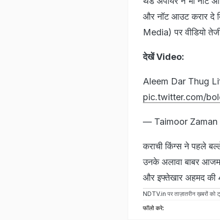
थर्ड अंपायर ने भी नॉट
और नॉट आउट करार दे दिय
Media) पर वीडियो तेजी
देखें Video:
Aleem Dar Thug Li
pic.twitter.com/b
— Taimoor Zaman
कराची किंग्स ने पहले ब
उनके अलावा बाबर आजम ने
और इफ्तेखार अहमद की 4
NDTV.in
पर ताज़ातरीन ख़बरों को ट्
फॉलो करे: