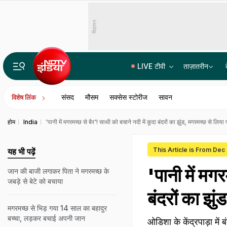
विज्ञापन
LIVE टीवी
ताज़ातरीन
भारत में बैठकर अमेरिका में लगा रहे थे करोड़ों का चूना, CBI ने साइबर गैंग का किया पर्दाफाश; 4 गिरफ्ता
संसद
मौसम
सक्सेस स्टोरीज
सावन
विशेष लिंक
होम
India
'पानी में मगरमच्छ से बैर'! साथी को बचाने नदी में कूदा बंदरों का झुंड, मगरमच्छ से लिया प
This Article is From Dec
यह भी पढ़ें
'पानी में मगर
जान की बाजी लगाकर पिता ने मगरमच्छ के
जबड़े से बेटे को बचाया
बंदरों का झुं
मगरमच्छ से भिड़ गया 14 साल का बहादुर
बच्चा, लड़कर बचाई अपनी जान
ओडिशा के केंद्रपाड़ा में