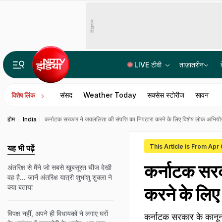
विज्ञापन
LIVE टीवी
ताज़ातरीन
मणिपुर वालों के लिए खुशखबरी! CM ने कर दिया सभी राष्ट्रीय राजमार्गों को खोलने का ऐलान
संसद
Weather Today
सक्सेस स्टोरीज
सावन
विशेष लिंक
होम
India
कर्नाटक सरकार ने जयललिता की संपत्ति का निपटारा करने के लिए विशेष लोक अभिय
This Article is From Apr
यह भी पढ़ें
कर्नाटक सरक
अंतरिक्ष से मैंने जो सबसे खूबसूरत चीज देखी
वह है... जानें अंतरिक्ष यात्री शुभांशु शुक्ला ने
क्या बताया
करने के लिए
विपक्ष नहीं, अपने ही विधायकों ने लगाए घरों
कर्नाटक सरकार के कानून 