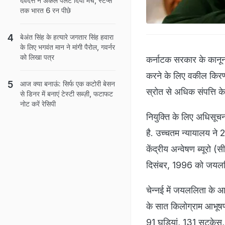
देवदत्त ने अकेले पलट दिया मैच, स्टंप्स
तक भारत 6 रन पीछे
बेअंत सिंह के हत्यारे जगतार सिंह हवारा
के लिए भगवंत मान ने मांगी पैरोल, गवर्नर
को लिखा पत्र
कर्नाटक सरकार के कानून 
करने के लिए वकील किरण
आज क्या बनाऊं: सिर्फ एक कटोरी बेसन
स्रोत से अधिक संपत्ति के म
से डिनर में बनाएं टेस्टी सब्ज़ी, फटाफट
नोट करें रेसिपी
नियुक्ति के लिए अधिसूच
है. उच्चतम न्यायालय ने 
केंद्रीय अन्वेषण ब्यूरो
दिसंबर, 1996 को जयललित
चेन्नई में जयललिता के आव
के सात किलोग्राम आभूष
91 घड़ियां, 131 सूटके