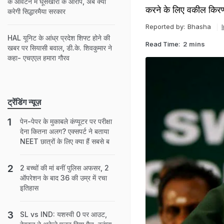
के आवंटन में घूसखोरी के आरोप, अब क्या
करने के लिए वकील किरण
करेगी सिद्धारमैया सरकार
Reported by:
Bhasha
HAL यूनिट के आंध्र प्रदेश शिफ्ट होने की
Read Time:
2 mins
खबर पर सियासी बवाल, डी.के. शिवकुमार ने
कहा- एचएएल हमारा गौरव
ट्रेंडिंग न्यूज़
पेन-पेपर के मुकाबले कंप्यूटर पर परीक्षा
देना कितना अलग? एक्सपर्ट ने बताया
NEET छात्रों के लिए क्या हैं सबसे ब
2 बच्चों की मां बनीं पुल‍िस अफसर, 2
ऑपरेशन के बाद 36 की उम्र में रचा
इतिहास
SL vs IND: यशस्वी 0 पर आउट,