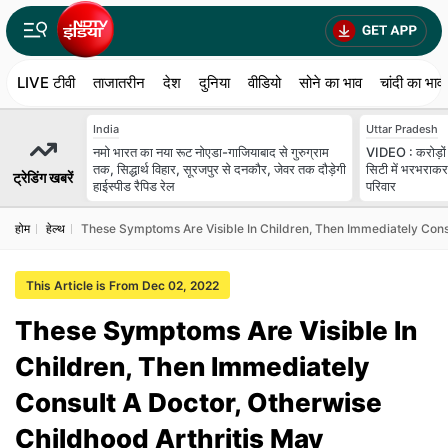
LIVE टीवी
ताजातरीन
देश
दुनिया
वीडियो
सोने का भाव
चांदी का भाव
India
Uttar Pradesh
नमो भारत का नया रूट नोएडा-गाजियाबाद से गुरुग्राम
VIDEO : करोड़ों 
तक, सिद्धार्थ विहार, सूरजपुर से दनकौर, जेवर तक दौड़ेगी
सिटी में भरभराकर
ट्रेडिंग खबरें
हाईस्पीड रैपिड रेल
परिवार
होम
हेल्‍थ
These Symptoms Are Visible In Children, Then Immediately Consu
This Article is From Dec 02, 2022
These Symptoms Are Visible In
Children, Then Immediately
Consult A Doctor, Otherwise
Childhood Arthritis May