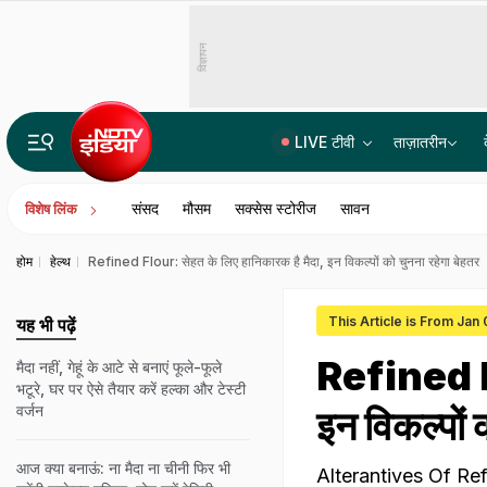
विज्ञापन
LIVE टीवी
ताज़ातरीन
14वीं JPSC PT विवाद में बड़ा एक्शन, JPSC के तीन सदस्यों को CID का समन, सोमवार से होगी पूछताछ
संसद
मौसम
सक्सेस स्टोरीज
सावन
विशेष लिंक
होम
हेल्थ
Refined Flour: सेहत के लिए हानिकारक है मैदा, इन विकल्पों को चुनना रहेगा बेहतर
This Article is From Jan
यह भी पढ़ें
Refined Fl
मैदा नहीं, गेहूं के आटे से बनाएं फूले-फूले
भटूरे, घर पर ऐसे तैयार करें हल्का और टेस्टी
वर्जन
इन विकल्पों 
आज क्या बनाऊं: ना मैदा ना चीनी फिर भी
Alterantives Of Refined