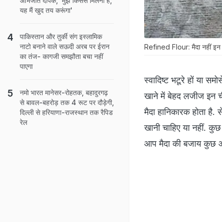
अभिजीत दीपके, 'मुझे किससे मिलना है,
यह मैं खुद तय करूंगा'
पाकिस्तान और तुर्की संग इस्लामिक
नाटो बनाने वाले सऊदी अरब पर ईरान
Refined Flour: मैदा नहीं इन चीज
का तंज- कागजी समझौता बचा नहीं
पाएगा
स्वादिष्ट भटूरे हों या स
नमो भारत मानेसर-रोहतक, बहादुरगढ़
खाने में बेहद लजीज इन ची
से बावल-बहरोड़ तक 4 रूट पर दौड़ेगी,
मैदा हानिकारक होता है. स
दिल्ली से हरियाणा-राजस्थान तक रैपिड
रेल
खानी चाहिए या नहीं. कुछ
आप मैदा की बजाय कुछ और ट