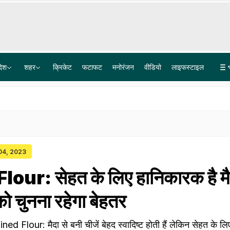
देश
शहर
क्रिकेट
फटाफट
मनोरंजन
वीडियो
लाइफस्टाइल
पेपर लीक गिरोह में BARC का टेक्नीशियन गिरफ्तार, पैसे नहीं मिले तो परीक्षार्थियों के अपहरण की रची साजिश
Explainer: दिल्ली-NCR में क्यों हो रही लगातार झमाझम बारिश? समझ लीजिए इसकी वजह
 04, 2023
our: सेहत के लिए हानिकारक है मै
को चुनना रहेगा बेहतर
 Flour: मैदा से बनी चीजें बेहद स्वादिष्ट होती हैं लेकिन सेहत के लिए