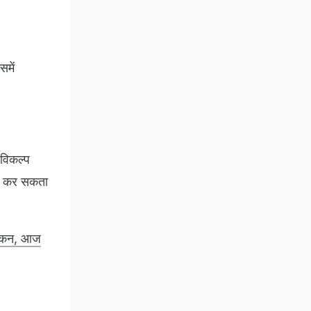
समें
 विकल्प
ाम कर सकता
स्किन, आज