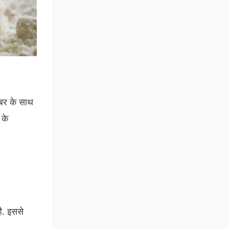
इबर के साथ
 के
है. इससे