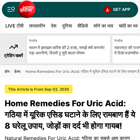
LIVE टीवी
ताजातरीन
देश
दुनिया
वीडियो
सोने का भाव
चांदी का भाव
India
India
सावन में झमाझम बारिश की 2 वजह, समझें क्यों कमजोर
महाराष्ट्र की राजन
पड़ा अलनीनो; दिल्ली टू यूपी बदला मौसम
में दिखे फडणवीस 
ट्रेडिंग खबरें
होम
हेल्थ
Home Remedies For Uric Acid: गठिया में यूरिक एसिड घटाने के लिए रामबाण हैं ये 8
This Article is From Sep 03, 2020
Home Remedies For Uric Acid:
गठिया में यूरिक एसिड घटाने के लिए रामबाण हैं ये
8 घरेलू उपाय, जोड़ों का दर्द भी होगा गायब!
Natural Remedies For Uric Acid: गठिया का सबसे आम कारण