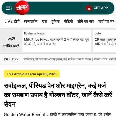
LIVE टीवी
ताजातरीन
देश
दुनिया
वीडियो
सोने का भाव
चांदी का भाव
Business News
Jobs
Milk Price Hike : महाराष्ट्र में 2 रुपये लीटर बढ़ी दूध
29 साल पुराने गान
की कीमतें, जान लें ताजा रेट
AIR-1 पाने वाले 
ट्रेडिंग खबरें
होम
Food
सर्वाइकल, पीरियड पेन और माइग्रेन, कई मर्ज का रामबाण उपाय है गोल्डन वॉटर, जानें कै
This Article is From Apr 02, 2025
सर्वाइकल, पीरियड पेन और माइग्रेन, कई मर्ज
का रामबाण उपाय है गोल्डन वॉटर, जानें कैसे करें
सेवन
Golden Water Benefits: हल्दी में करक्यूमिन पाया जाता है, जो शरीर