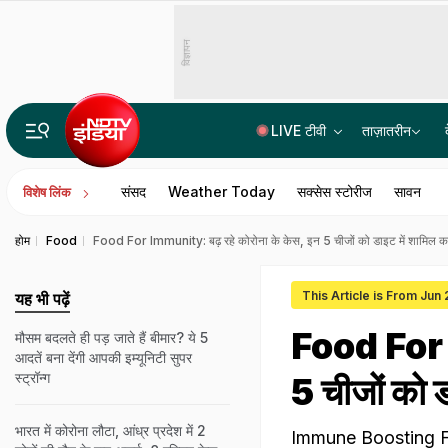
विज्ञापन
LIVE टीवी
ताज़ातरीन
असम बाढ़ पीड़ितों के लिए समय रैना ने पहुंचाई मदद, सीएम हिमंत ने कहा- धन्यवाद
संसद
Weather Today
सक्सेस स्टोरीज
सावन
विशेष लिंक
होम
Food
Food For Immunity: बढ़ रहे कोरोना के केस, इन 5 चीजों को डाइट में शामिल कर ते
This Article is From Jun
यह भी पढ़ें
Food For I
मौसम बदलते ही पड़ जाते हैं बीमार? ये 5
आदतें बना देंगी आपकी इम्यूनिटी सुपर
स्ट्रॉन्ग
5 चीजों को ड
भारत में कोरोना लौटा, आंध्र प्रदेश में 2
Immune Boosting Foods