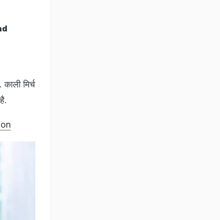
And
. काली मिर्च
है.
tion