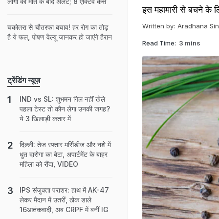
लोगों की मौत के बाद अलर्ट; 8 एक्‍ट‍िव केस
इस महामारी से बचने के ल
Written by:
Aradhana Si
चकोतरा से चौतरफा बचाव! हर रोग का तोड़
है ये फल, पोषण वैल्यू जानकर हो जाएंगे हैरान
Read Time:
3 mins
ट्रेंडिंग न्यूज़
IND vs SL: शुभमन गिल नहीं खेले
पहला टेस्ट तो कौन लेगा उनकी जगह?
ये 3 खिलाड़ी कतार में
दिल्ली: तेज रफ्तार मर्सिडीज और नशे में
धुत दारोगा का बेटा, अपार्टमेंट के बाहर
महिला को रौंदा, VIDEO
IPS संजुक्ता पराशर: हाथ में AK-47
लेकर मैदान में उतरीं, ठोक डाले
16आतंकवादी, अब CRPF में बनीं IG