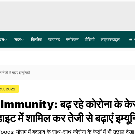
देश
शहर
क्रिकेट
फटाफट
मनोरंजन
वीडियो
लाइफस्टाइल
सीलबंद बोतल का पानी पीने के बाद एक ही परिवार के चार लोगों की हालत खराब, गोदाम सील
अकाली दल करेगा महिला आरक्षण और परिसीमन बिल का समर्थन, भाजपा से गठबंधन का एक और संकेत
जी से बढ़ाएं इम्यूनिटी
 29, 2022
mmunity: बढ़ रहे कोरोना के के
ाइट में शामिल कर तेजी से बढ़ाएं इम्यू
: मौसम में बदलाव के साथ-साथ कोरोना के केसों में भी उछाल देखा ज