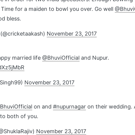
 Time for a maiden to bowl you over. Go well
@BhuviO
d bless.
(@cricketaakash)
November 23, 2017
appy married life
@BhuviOfficial
and Nupur.
IdXz5jMbR
pSingh99)
November 23, 2017
BhuviOfficial
on and
#nupurnagar
on their wedding.
 to both of you.
@ShuklaRajiv)
November 23, 2017