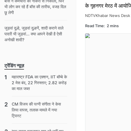
बॉस ने कर्मचारी को नौकरी से निकाला, फिर
के गृहनगर मेरठ में आयो
भी लोग कर रहे हैं बॉस की तारीफ, वजह दिल
छू लेगी
NDTVKhabar News Desk
Read Time:
2 mins
जुड़वां दूल्हे, जुड़वां दुल्हनें, शादी कराने वाले
पादरी भी जुड़वां... क्या आपने देखी है ऐसी
अनोखी शादी?
ट्रेंडिंग न्यूज़
महाराष्ट्र FDA का एक्शन, IIT बॉम्बे के
2 मेस बंद, 22 गिरफ्तार; 2.82 करोड़
का माल जब्त
CM विजय की पत्नी संगीता ने केस
लिया वापस, तलाक मामले में नया
ट्विस्ट