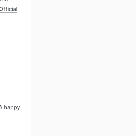
fficial
 A happy