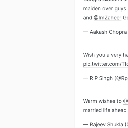
maiden over guys.
and
@ImZaheer
Go
— Aakash Chopra 
Wish you a very h
pic.twitter.com/T
— R P Singh (@R
Warm wishes to
@
married life ahead
— Rajeev Shukla (