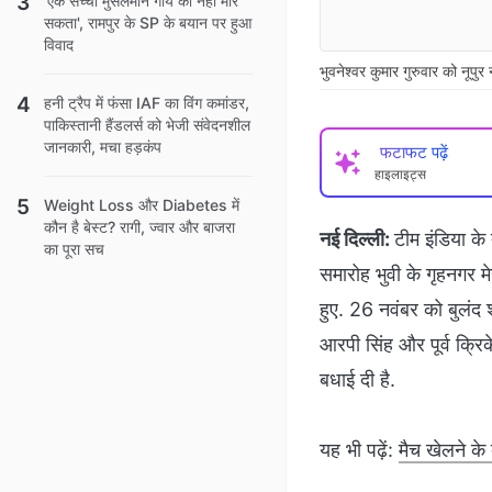
'एक सच्चा मुसलमान गाय को नहीं मार
सकता', रामपुर के SP के बयान पर हुआ
विवाद
भुवनेश्‍वर कुमार गुरुवार को नूपु
हनी ट्रैप में फंसा IAF का विंग कमांडर,
पाकिस्तानी हैंडलर्स को भेजी संवेदनशील
जानकारी, मचा हड़कंप
फटाफट पढ़ें
हाइलाइट्स
Weight Loss और Diabetes में
कौन है बेस्ट? रागी, ज्वार और बाजरा
नई दिल्‍ली:
टीम इंडिया के
का पूरा सच
समारोह भुवी के गृहनगर म
हुए. 26 नवंबर को बुलंद 
आरपी सिंह और पूर्व क्रि
बधाई दी है.
यह भी पढ़ें:
मैच खेलने के 