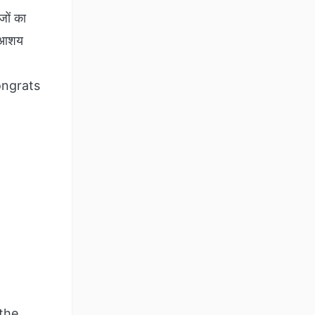
जों का
से आशय
ongrats
 the