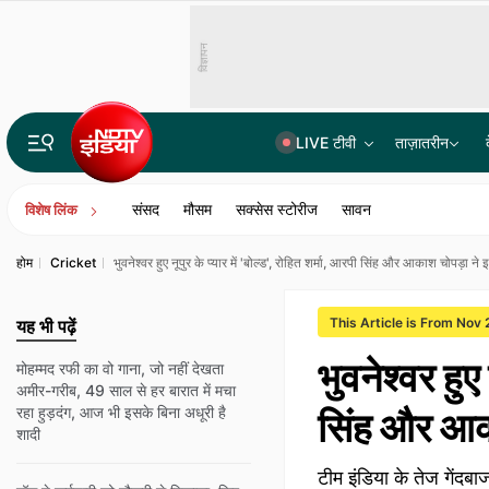
विज्ञापन
LIVE टीवी
ताज़ातरीन
हनी ट्रैप में फंसा IAF का विंग कमांडर, पाकिस्तानी हैंडलर्स को भेजी संवेदनशील जानकारी, मचा हड़कंप
संसद
मौसम
सक्सेस स्टोरीज
सावन
विशेष लिंक
होम
Cricket
भुवनेश्‍वर हुए नूपुर के प्‍यार में 'बोल्‍ड', रोहित शर्मा, आरपी सिंह और आकाश चोपड़ा ने
This Article is From Nov 
यह भी पढ़ें
भुवनेश्‍वर हुए 
मोहम्मद रफी का वो गाना, जो नहीं देखता
अमीर-गरीब, 49 साल से हर बारात में मचा
रहा हुड़दंग, आज भी इसके बिना अधूरी है
सिंह और आका
शादी
टीम इंडिया के तेज गेंदबाज