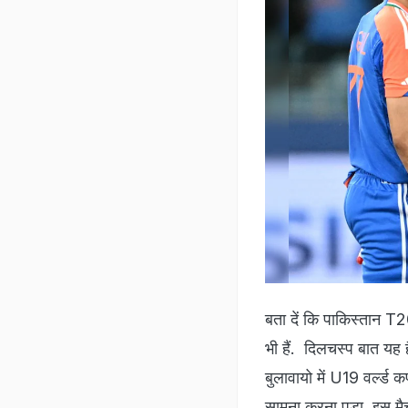
बता दें कि पाकिस्तान T2
भी हैं. दिलचस्प बात य
बुलावायो में U19 वर्ल्
सामना करना पड़ा. इस मैच