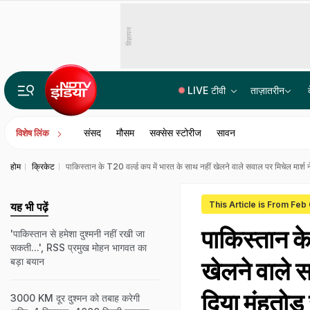
विज्ञापन
LIVE टीवी
ताज़ातरीन
भारत में बैठकर अमेरिका में लगा रहे थे करोड़ों का चूना, CBI ने साइबर गैंग का किया पर्दाफाश; 4 गिरफ्ता
संसद
मौसम
सक्सेस स्टोरीज
सावन
विशेष लिंक
होम
क्रिकेट
पाकिस्तान के T20 वर्ल्ड कप में भारत के साथ नहीं खेलने वाले सवाल पर मिचेल मार्श
This Article is From Feb
यह भी पढ़ें
पाकिस्तान के
'पाकिस्तान से हमेशा दुश्मनी नहीं रखी जा
सकती...', RSS प्रमुख मोहन भागवत का
बड़ा बयान
खेलने वाले 
दिया मुंहतोड
3000 KM दूर दुश्मन को तबाह करेगी