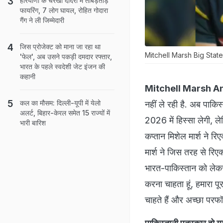
हरियाणा के चरखी दादरी में ताबड़तोड़
फायरिंग, 7 लोग घायल, रोहित गोदारा
गैंग ने ली जिम्मेदारी
जिस प्रोजेक्ट को माना जा रहा था
Mitchell Marsh Big Stat
'फेल', अब उसने पकड़ी दमदार रफ्तार,
भारत के पहले स्वदेशी जेट इंजन की
कहानी
Mitchell Marsh A
कल का मौसम: दिल्ली-यूपी में येलो
नहीं ले रही है. अब पाक
अलर्ट, बिहार-केरल समेत 15 राज्यों में
2026 में हिस्सा लेगी, 
भारी बारिश
कप्तान मिशेल मार्श ने र
मार्श ने जिस तरह से रिए
भारत-पाकिस्तान को लेकर 
करना चाहता हूं, हमारा प
चाहते हैं और अच्छा परफॉर्