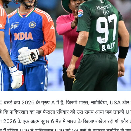
0 वर्ल्ड कप 2026 के ग्रुप A में है, जिसमें भारत, नामीबिया, USA और 
ह है कि पाकिस्तान का यह फैसला रविवार को उस समय आया जब उनकी U
ड कप 2026 के एक अहम सुपर 6 मैच में भारत के खिलाफ खेल रही थी और 
 में इंडिया U19 ने पाकिस्तान U19 को 58 रनों से हराकर टूर्नामेंट से ब