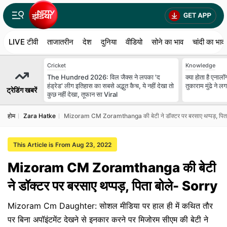
LIVE टीवी
ताजातरीन
देश
दुनिया
वीडियो
सोने का भाव
चांदी का भाव
Cricket
Knowledge
The Hundred 2026: विल जैक्स ने लपका 'द
क्या होता है एना
हंड्रेड' लीग इतिहास का सबसे अद्भुत कैच, ये नहीं देखा तो
तुकाराम मुंढे ने ल
ट्रेडिंग खबरें
कुछ नहीं देखा, तूफान सा Viral
होम
Zara Hatke
Mizoram CM Zoramthanga की बेटी ने डॉक्टर पर बरसाए थप्पड़, पित
This Article is From Aug 23, 2022
Mizoram CM Zoramthanga की बेटी
ने डॉक्टर पर बरसाए थप्पड़, पिता बोले- Sorry
Mizoram Cm Daughter: सोशल मीडिया पर हाल ही में कथित तौर
पर बिना अपॉइंटमेंट देखने से इनकार करने पर मिजोरम सीएम की बेटी ने