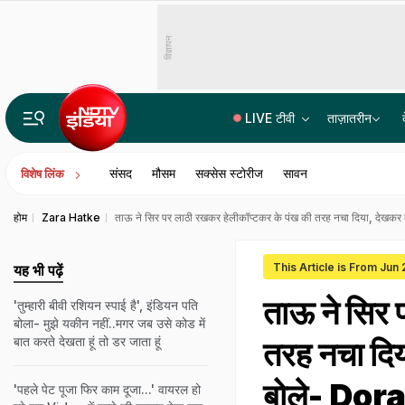
विज्ञापन
LIVE टीवी
ताज़ातरीन
भारत में बैठकर अमेरिका में लगा रहे थे करोड़ों का चूना, CBI ने साइबर गैंग का किया पर्दाफाश; 4 गिरफ्ता
संसद
मौसम
सक्सेस स्टोरीज
सावन
विशेष लिंक
होम
Zara Hatke
ताऊ ने सिर पर लाठी रखकर हेलीकॉप्टकर के पंख की तरह नचा दिया, देखकर 
This Article is From Jun
यह भी पढ़ें
ताऊ ने सिर 
'तुम्हारी बीवी रशियन स्पाई है', इंडियन पति
बोला- मुझे यकीन नहीं..मगर जब उसे कोड में
बात करते देखता हूं तो डर जाता हूं
तरह नचा दिय
बोले- Dor
'पहले पेट पूजा फिर काम दूजा...' वायरल हो