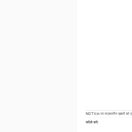
NDTV.in
पर ताज़ातरीन ख़बरों को ट्
फॉलो करे: