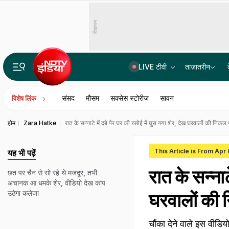
विज्ञापन
LIVE टीवी
ताज़ातरीन
कल का मौसम: दिल्ली-यूपी, बिहार समेत 15 राज्यों में भारी बारिश का अलर्ट, केरल-बंगाल में भी बरसेंगे बाद
संसद
मौसम
सक्सेस स्टोरीज
सावन
विशेष लिंक
होम
Zara Hatke
रात के सन्नाटे में दबे पैर घर की रसोई में घुस गया शेर, देख घरवालों की निकल ग
This Article is From Apr
यह भी पढ़ें
रात के सन्नाट
छत पर चैन से सो रहे थे मजदूर, तभी
अचानक आ धमके शेर, वीडियो देख कांप
उठेगा कलेजा
घरवालों की 
चौंका देने वाले इस वीडि