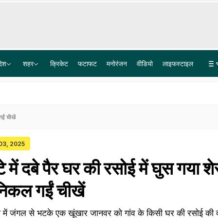
देश
शहर
क्रिकेट
फटाफट
मनोरंजन
वीडियो
लाइफस्टाइल
ल
सितंबर में CJP शुरू करेगी 'क्या बोलती पब्लिक' मूवमेंट, अभिजीत दीपके ने बताया कौन से मुद्दे उठाएगी पार्टी?
विदेश मंत्रालय अब Snapchat पर भी, सरकार की जेन-Z तक पहुंचने की कोशिश में बड़ा कदम
ईं चीखें
 03, 2025
े में दबे पैर घर की रसोई में घुस गया श
निकल गईं चीखें
यो में जंगल से भटके एक खूंखार जानवर को गांव के किसी घर की रसोई की 