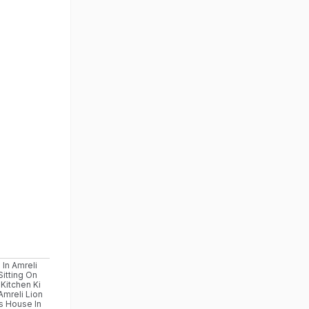
 In Amreli
Sitting On
Kitchen Ki
Amreli Lion
s House In