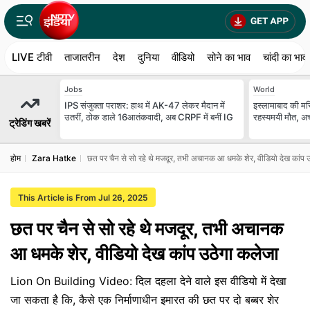
LIVE टीवी
ताजातरीन
देश
दुनिया
वीडियो
सोने का भाव
चांदी का भाव
Jobs
World
IPS संजुक्ता पराशर: हाथ में AK-47 लेकर मैदान में
इस्लामाबाद की मस्
उतरीं, ठोक डाले 16आतंकवादी, अब CRPF में बनीं IG
रहस्यमयी मौत, अच
ट्रेडिंग खबरें
होम
Zara Hatke
छत पर चैन से सो रहे थे मजदूर, तभी अचानक आ धमके शेर, वीडियो देख कांप 
This Article is From Jul 26, 2025
छत पर चैन से सो रहे थे मजदूर, तभी अचानक
आ धमके शेर, वीडियो देख कांप उठेगा कलेजा
Lion On Building Video: दिल दहला देने वाले इस वीडियो में देखा
जा सकता है कि, कैसे एक निर्माणाधीन इमारत की छत पर दो बब्बर शेर