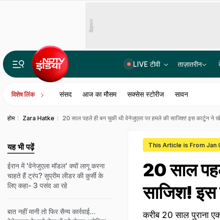
विज्ञापन
LIVE टीवी
ताज़ातरीन
पूरे दिल्‍ली-NCR में रात 8 बजे तक बारिश का रेड अलर्ट, कई इलाके पानी-पानी, IMD की चेतावनी
संसद
आज का मौसम
सक्सेस स्टोरीज
सावन
विशेष लिंक
होम
Zara Hatke
20 साल पहले ही बन चुकी थी वेनेजुएला पर हमले की साजिश! इस कार्टून ने खींच
This Article is From Jan
यह भी पढ़ें
20 साल पहले
ईरान में 'वेनेजुएला मॉडल' क्यों लागू करना
चाहते हैं ट्रंप? सुप्रीम लीडर की कुर्सी के
लिए कहा- 3 पसंद आ रहे
साजिश! इस का
बात नहीं मानी तो फिर सैन्य कार्रवाई...
करीब 20 साल पुराना एक