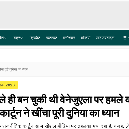
देश
शहर
क्रिकेट
फटाफट
मनोरंजन
वीडियो
लाइफस्टाइल
जंतर-मंतर रेकी का दावा, फिर तबादला... अमृतसर के CP गुरप्रीत भुल्लर के ट्रांसफर पर सियासी बहस तेज
FCRA पर अमेरिकी सांसद की टिप्पणी का भारत ने दिया जवाब, बोला- यह हमारा आंतरिक मामला
ा पूरी दुनिया का ध्यान
 04, 2026
 ही बन चुकी थी वेनेजुएला पर हमले 
र्टून ने खींचा पूरी दुनिया का ध्यान
 राजनीतिक कार्टून आज सोशल मीडिया पर तहलका मचा रहा है. वजह...वे