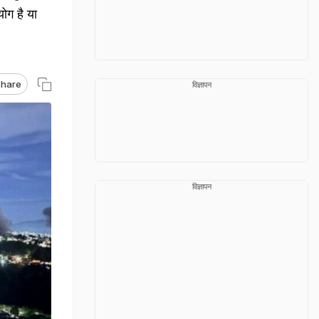
ोग है या
hare
विज्ञापन
विज्ञापन