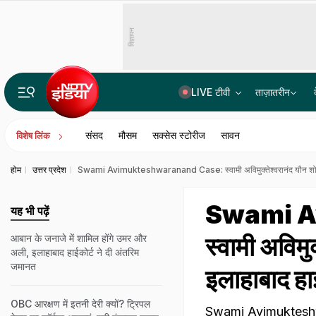
विज्ञापन
LIVE टीवी
ताज़ातरीन
14वीं JPSC PT विवाद में बड़ा एक्शन, JPSC के तीन सदस्यों को CID का समन, सोमवार से होगी पूछताछ
संसद
मौसम
सक्सेस स्टोरीज
सावन
विशेष लिंक
होम
उत्तर प्रदेश
Swami Avimukteshwaranand Case: स्वामी अविमुक्तेश्वरानंद यौन शोष
Swami A
यह भी पढ़ें
स्वामी अविम
आबान के जनाजे में शामिल होंगे उमर और
अली, इलाहाबाद हाईकोर्ट ने दी अंतरिम
जमानत
इलाहाबाद हा
OBC आरक्षण में इतनी देरी क्यों? ट्रिपल
Swami Avimukteshwara