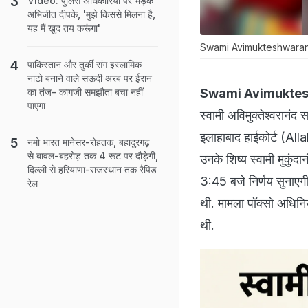
Video: पुलिस अधिकारियों पर भड़के
अभिजीत दीपके, 'मुझे किससे मिलना है,
यह मैं खुद तय करूंगा'
Swami Avimukteshwaranand 
पाकिस्तान और तुर्की संग इस्लामिक
नाटो बनाने वाले सऊदी अरब पर ईरान
Swami Avimukte
का तंज- कागजी समझौता बचा नहीं
पाएगा
स्वामी अविमुक्तेश्व
इलाहाबाद हाईकोर्ट (All
नमो भारत मानेसर-रोहतक, बहादुरगढ़
से बावल-बहरोड़ तक 4 रूट पर दौड़ेगी,
उनके शिष्य स्वामी मुकुंद
दिल्ली से हरियाणा-राजस्थान तक रैपिड
3:45 बजे निर्णय सुनाएगी
रेल
थी. मामला पॉक्सो अधिनि
थी.