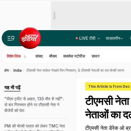
विज्ञापन
LIVE टीवी
ताज़ातरीन
दिल्ली NCR में ये बारिश कब थमेगी? यूपी-बिहार समेत 15 राज्यों में IMD अलर्ट, जानें आज का मौसम
संसद
मौसम
सक्सेस स्टोरीज
सावन
विशेष लिंक
होम
India
टीएमसी नेता साकेत गोखले फिर गिरफ़्तार, 5 टीएमसी नेताओं का दल मोरबी रवाना
This Article is From Dec
यह भी पढ़ें
टीएमसी नेता
"पीएम ट्वीट से आहत, 135 मौत से नहीं":
दो बार गिरफ्तार होने पर टीएमसी नेता ने
बीजेपी को घेरा
नेताओं का द
PM की मोरबी यात्रा को लेकर TMC नेता
टीएमसी नेता डेरेक ओ ब्