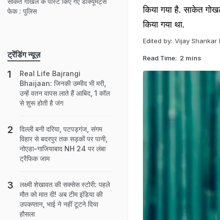
साकेत गोखले के पोस्ट किए गए डॉक्यूमेंट्स
किया गया है. साकेत गोखल
फेक : पुलिस
किया गया था.
Edited by:
Vijay Shankar
ट्रेंडिंग न्यूज़
Read Time:
2 mins
Real Life Bajrangi
Bhaijaan: जिनकी उम्‍मीद भी मरी,
उन्‍हें वतन वापस लाते हैं आबिद, 1 कॉल
से शुरू होती है जंग
दिल्ली बनी दरिया, पटपड़गंज, संगम
विहार से बदरपुर तक सड़कों पर पानी,
नोएडा-गाजियाबाद NH 24 पर लंबा
ट्रैफिक जाम
लक्ष्मी शेखावत की सक्‍सेस स्‍टोरी: पहले
मौत को मात दी! अब टीम इंडिया की
उपकप्तान, भाई ने नहीं टूटने दिया
हौसला