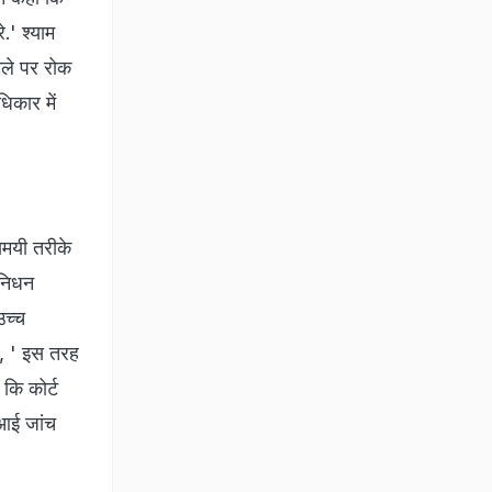
.' श्याम
मले पर रोक
िकार में
यमयी तरीके
 निधन
उच्च
हा, ' इस तरह
ा कि कोर्ट
ीआई जांच