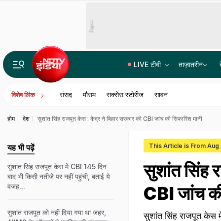
विज्ञापन
LIVE टीवी
ताज़ातरीन
राहुल गांधी को जहां सुननी थी 'छात्रों की गूंज', प्रयागराज में उस जगह की बुकिंग ही कैंसिल
संसद
मौसम
सक्सेस स्टोरीज
सावन
विशेष लिंक
होम
देश
सुशांत सिंह राजपूत केस : केंद्र ने बिहार सरकार की CBI जांच की सिफारिश मानी
This Article is From Aug
यह भी पढ़ें
सुशांत सिंह 
सुशांत सिंह राजपूत केस में CBI 145 दिन
बाद भी किसी नतीजे पर नहीं पहुंची, बताई ये
वजह...
CBI जांच क
सुशांत राजपूत को नहीं दिया गया था जहर,
सुशांत सिंह राजपूत केस 