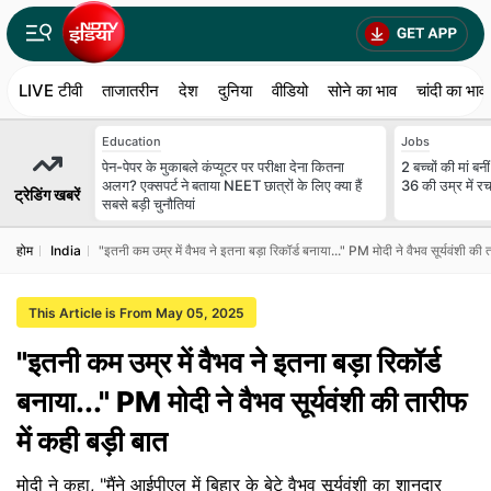
LIVE टीवी
ताजातरीन
देश
दुनिया
वीडियो
सोने का भाव
चांदी का भाव
Education
Jobs
पेन-पेपर के मुकाबले कंप्यूटर पर परीक्षा देना कितना
2 बच्चों की मां 
अलग? एक्सपर्ट ने बताया NEET छात्रों के लिए क्या हैं
36 की उम्र में र
ट्रेडिंग खबरें
सबसे बड़ी चुनौतियां
होम
India
"इतनी कम उम्र में वैभव ने इतना बड़ा रिकॉर्ड बनाया..." PM मोदी ने वैभव सूर्यवंशी की 
This Article is From May 05, 2025
"इतनी कम उम्र में वैभव ने इतना बड़ा रिकॉर्ड
बनाया..." PM मोदी ने वैभव सूर्यवंशी की तारीफ
में कही बड़ी बात
मोदी ने कहा, "मैंने आईपीएल में बिहार के बेटे वैभव सूर्यवंशी का शानदार