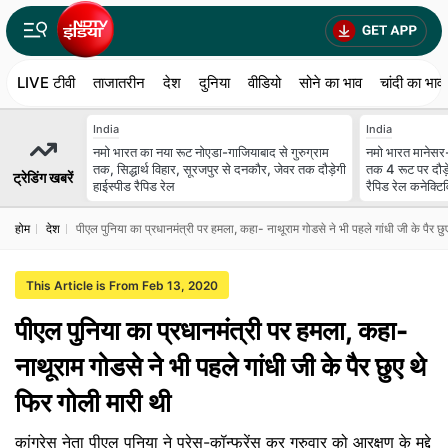
LIVE टीवी
ताजातरीन
देश
दुनिया
वीडियो
सोने का भाव
चांदी का भाव
India
India
नमो भारत का नया रूट नोएडा-गाजियाबाद से गुरुग्राम
नमो भारत मानेसर-
तक, सिद्धार्थ विहार, सूरजपुर से दनकौर, जेवर तक दौड़ेगी
तक 4 रूट पर दौड़
ट्रेडिंग खबरें
हाईस्पीड रैपिड रेल
रैपिड रेल कनेक्टि
होम
देश
पीएल पुनिया का प्रधानमंत्री पर हमला, कहा- नाथूराम गोडसे ने भी पहले गांधी जी के पैर छु
This Article is From Feb 13, 2020
पीएल पुनिया का प्रधानमंत्री पर हमला, कहा-
नाथूराम गोडसे ने भी पहले गांधी जी के पैर छुए थे
फिर गोली मारी थी
कांग्रेस नेता पीएल पुनिया ने प्रेस-कॉन्फ्रेंस कर गुरुवार को आरक्षण के मुद्दे